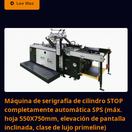
Fijación Completa De La Junta En La Mesa Durante...
Lee Mas
Máquina de serigrafía de cilindro STOP
completamente automática SPS (máx.
hoja 550X750mm, elevación de pantalla
inclinada, clase de lujo primeline)