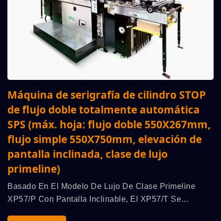
Máquina de serigrafía de cilindro STOP
de flujo doble totalmente automática
SPS (máx. hoja: flujo doble 550X267mm,
flujo simple 550X750mm, elevación de
pantalla inclinada, clase de lujo
primeline)
Basado En El Modelo De Lujo De Clase Primeline
XP57/p Con Pantalla Inclinable, El XP57/t Se
Transforma Aún Más En Un Modelo Único Compatible