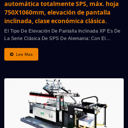
automática totalmente SPS, máx. hoja
750X1060mm, elevación de pantalla
inclinada, clase económica clásica.
El Tipo De Elevación De Pantalla Inclinada XP Es De
La Serie Clásica De SPS De Alemania: Con El
Superior "Principio Del Cilindro De Parada Original De
SPS", Demuestra La Mayor Velocidad De
Lee Mas
Funcionamiento,...