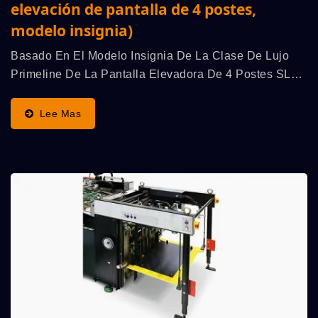
elevación de pantalla de 4 postes,
modelo insignia)
Basado En El Modelo Insignia De La Clase De Lujo
Primeline De La Pantalla Elevadora De 4 Postes SL71,
El SL71/t Se Transforma Aún Más En Un Modelo
Único Compatible Con Flujo Doble/individual (/t),
Lee Mas
Ofrece...