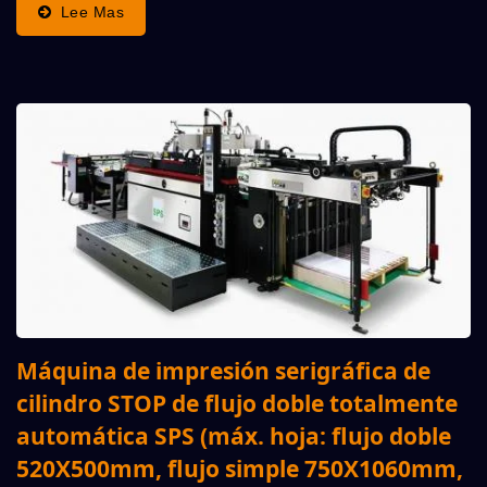
Con Flujo Doble/individual (/t), Ofrece Un
Lee Mas
Rendimiento Y Adaptabilidad...
Máquina de impresión serigráfica de
cilindro STOP de flujo doble totalmente
automática SPS (máx. hoja: flujo doble
520X500mm, flujo simple 750X1060mm,