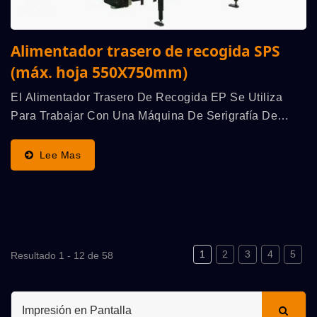
Alimentador trasero de recogida SPS
(máx. hoja 550X750mm)
El Alimentador Trasero De Recogida EP Se Utiliza
Para Trabajar Con Una Máquina De Serigrafía De
Cilindro Automática De Alta Velocidad SPS,
Funcionando De Forma Sincronizada, Resaltando Las
Lee Mas
Ventajas...
1
2
3
4
5
Resultado 1 - 12 de 58