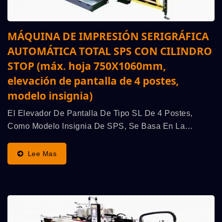
MÁQUINA DE IMPRESIÓN SERIGRÁFICA
AUTOMÁTICA TOTAL SPS CON CILINDRO
STOP (máx. hoja 750X1060mm,
elevación de pantalla de 4 postes,
modelo insignia)
El Elevador De Pantalla De Tipo SL De 4 Postes,
Como Modelo Insignia De SPS, Se Basa En La
Clásica Y Superior Línea Alemana: El "Principio
Original Del Cilindro STOP De SPS" (ventajas: La
Lee Mas
Mayor Velocidad...