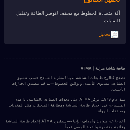
آلة متعددة الخطوط مع مجفف لتوفير الطاقة وتقليل
النفايات
تحميل
طابعة شاشة منزلية | ATMA
تصفح كتالوج طابعات الشاشة لدينا لمقارنة النماذج حسب تنسيق
الطباعة، مستوى الأتمتة، وتوافق الخطوط—ثم قم بتضييق الخيارات
الأنسب.
منذ عام 1979، تركز ATMA على معدات الطباعة بالشاشة، داعمة
المشترين في اختيار طابعة الشاشة ومطابقة الملحقات مثل المغذيات
ومجففات الهواء.
أخبرنا عن موادك وأهداف الإنتاج—ستقترح ATMA إعداد طابعة الشاشة
وقائمة مختصرة واضحة للمضي قدماً.