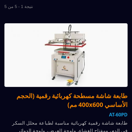
نتيجة 1 - 5 من 5
طابعة شاشة مسطحة كهربائية رقمية (الحجم
الأساسي 400x600 مم)
AT-60PD
طابعة شاشة رقمية كهربائية مناسبة لطباعة محلل السكر
في الدم، ومفتاح الغشاء، ولوحة العرض، ولوحة الدوائر