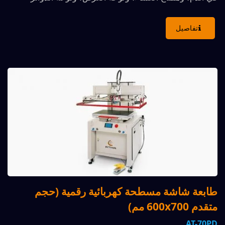
المطبوعة...
تفاصيل
طابعة شاشة مسطحة كهربائية رقمية (حجم
متقدم 600x700 مم)
AT-70PD