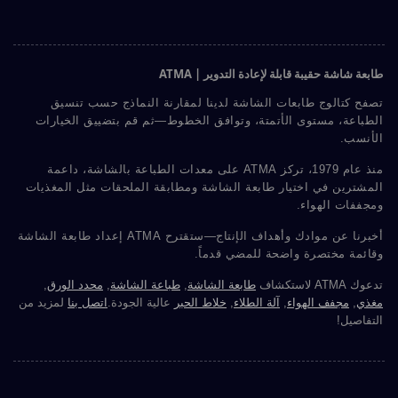
طابعة شاشة حقيبة قابلة لإعادة التدوير | ATMA
تصفح كتالوج طابعات الشاشة لدينا لمقارنة النماذج حسب تنسيق
الطباعة، مستوى الأتمتة، وتوافق الخطوط—ثم قم بتضييق الخيارات
الأنسب.
منذ عام 1979، تركز ATMA على معدات الطباعة بالشاشة، داعمة
المشترين في اختيار طابعة الشاشة ومطابقة الملحقات مثل المغذيات
ومجففات الهواء.
أخبرنا عن موادك وأهداف الإنتاج—ستقترح ATMA إعداد طابعة الشاشة
وقائمة مختصرة واضحة للمضي قدماً.
تدعوك ATMA لاستكشاف
طابعة الشاشة
,
طباعة الشاشة
,
محدد الورق
,
مغذي
,
مجفف الهواء
,
آلة الطلاء
,
خلاط الحبر
عالية الجودة.
اتصل بنا
لمزيد من
التفاصيل!