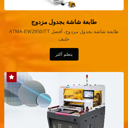
طابعة شاشة بجدول مزدوج
ATMA-EW2950/TT طابعة شاشة بجدول مزدوج، أفضل
حليف
يتعلم أكثر