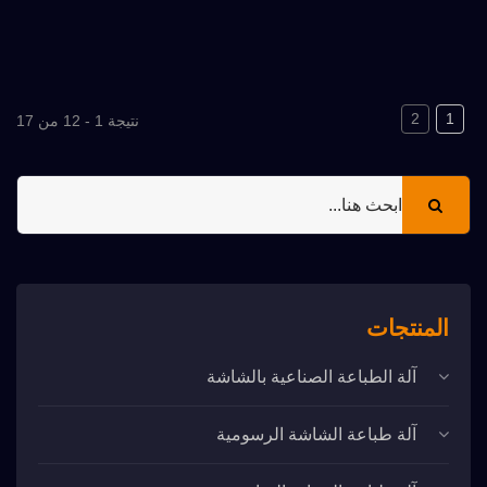
قياس حمض البوليك وجهاز قياس
الكوليسترول والجليسريدات والمبيدات
الحشرية وما إلى ذلك يعتمد بشكل رئيسي
على تقنية الطباعة على الشاشة. تقدم
2
1
نتيجة 1 - 12 من 17
ATMA مجموعة متنوعة من معدات
الطباعة على الشاشة شبه التلقائية
والكاملة التلقائية للاستخدام الفعلي في
السوق.
المنتجات
آلة الطباعة الصناعية بالشاشة
آلة طباعة الشاشة الرسومية