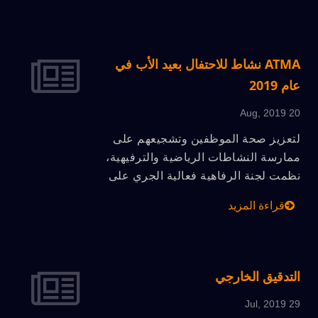
لقراءة بريدك الإلكتروني. سيتم معالجة
جميع الاستفسارات بعد عودتنا من العطلة.
شكراً لدعمك، ATMA نتمنى لك سنة جديدة
سعيدة ومزدهرة.
ATMA نشاط للاحتفال بعيد الأب في
عام 2019
20 Aug, 2019
لتعزيز صحة الموظفين وتشجيعهم على
ممارسة النشاطات الرياضية والترفيهية،
نظمت لجنة الرفاهية فعالية الجري على
الطرقات للاحتفال بعيد الأب. تمت الفعالية
قراءة المزيد
في مقر ATMA خلال ساعات إغلاق
المكتب، وشهدت مشاركة حوالي 100
موظف. عادةً، يعمل الجميع بجد في
الشركة، على الرغم من وجود مركز للياقة
التدقيق الخارجي
البدنية وصفوف للإيقاع لجميع الموظفين
29 Jul, 2019
للاستخدام مجانًا، إلا أن التدريب البدني في