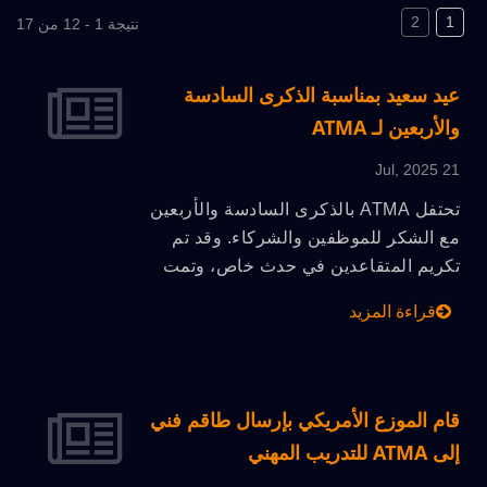
2
1
نتيجة 1 - 12 من 17
عيد سعيد بمناسبة الذكرى السادسة
والأربعين لـ ATMA
21 Jul, 2025
تحتفل ATMA بالذكرى السادسة والأربعين
مع الشكر للموظفين والشركاء. وقد تم
تكريم المتقاعدين في حدث خاص، وتمت
مراجعة نمو الشركة، وتعزيز روح الفريق.
قراءة المزيد
وعند النظر إلى المستقبل، تظل ATMA
ملتزمة بالابتكار، والتصنيع الأخضر،
والتحول الذكي، متقدمة نحو النمو
المستدام.
قام الموزع الأمريكي بإرسال طاقم فني
إلى ATMA للتدريب المهني