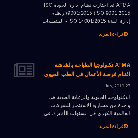
الداخل يختلف عن الجري في الهواء
ATMA قد اجتازت نظام إدارة الجودة ISO
الطلق، وهذا هو الاختبار الحقيقي لقوة
9001:2015 (ISO 9001:2015) ونظام
وقدرة المشاركين.
إدارة البيئة ISO 14001:2015 - المتطلبات
مع الإرشادات للاستخدام. يستند المعيار
قراءة المزيد
إلى عدد من مبادئ إدارة الجودة، بما في
ذلك مخاوف العملاء وأهداف الحوكمة
الإدارية على المستوى العالي والمقاربات
العملية والتحسين المستدام.
ATMA تكنولوجيا الطباعة بالشاشة
اغتنام فرصة الأعمال في الطب الحيوي
27 Jun, 2019
التكنولوجيا الحيوية والرعاية الطبية هي
واحدة من مشاريع الاستثمار للشركات
العالمية الكبرى في السنوات الأخيرة. في
العنصر الرئيسي لطباعة الباست الفضي
قراءة المزيد
وحبر الكربون والعزل وما إلى ذلك على
جهاز قياس الجلوكوز في الدم وجهاز