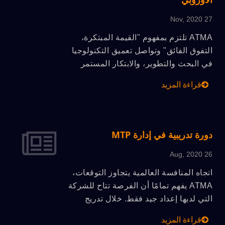
القطاعات، نود دعوة الوكيل العدواني الذي
لديه أفكار ومعتقدات مماثلة للانضمام إلى
27 Nov, 2020
فريق عمل ATMA. سيتم منح الفائدة
ATMA تلتزم بمفهوم "القيمة المبتكرة،
والميزة مثل الحصول على دعم شامل
التفوق الفائق" وتواصل تعميق التكنولوجيا
للنسخ الاحتياطي، والترويج الاستراتيجي
في البحث والتطوير، والابتكار المستمر
للتسويق، وميزة السعر التنافسي، وخدمة
واستيراد الخبرة الألمانية واليابانية في
الضمان عالية الجودة، ولباقة شرف
قراءة المزيد
التصميم والحرفية، وتم دمج تصميم
العلامة التجارية.
الحماية الآمنة للآلة في تنظيمات السلامة
الأوروبية.
دورة تدريبية في إدارة MTP
26 Aug, 2020
اتجاه المنافسة العالمية يتجاوز التوقعات،
ATMA يفهم تمامًا أن الفرصة تتاح للشركة
التي لديها إعداد جيد فقط. خلال تدريج
تخفيف وباء كوفيد-19، وفيما يتعلق بدورة
قراءة المزيد
تدريب إدارة MTP، التي تحظى بتقدير كبير