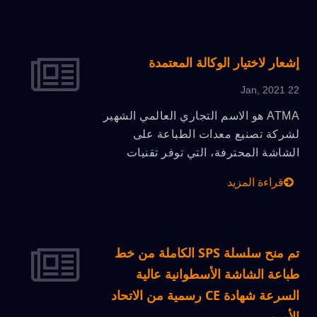
خلال آلية الاختيار الصارمة، يتم تحديد
المنتج ذو القيمة المبتكرة بشكل شامل
ويتم منح جائزة التميز التايوانية كنموذج
إشعار لاختيار الوكالة المعتمدة
لصناعة تايوان لخلق صورة مبتكرة في
22 Jan, 2021
السوق الدولية.
ATMA هو الاسم التجاري العالمي الشهير
لشركة تصنيع معدات الطباعة على
الشاشة المحترفة، التي توفر تقنيات
طباعة مختلفة مثل الطباعة على
قراءة المزيد
الأسطوانة والطباعة على الأسطوانة
والطباعة بالحبر الرقمي، وتشمل تطبيقات
المنتج طباعة الديكور الصناعي والطباعة
الرسومية وطباعة الدوائر المطبوعة
تم منح سلسلة SPS الكاملة من خط
وطباعة الأجهزة البصرية وطباعة الزجاج
طباعة الشاشة الأسطوانية عالية
وقطاع الطباعة الطبية. من أجل توسيع
السرعة شهادة CE رسمية من الاتحاد
الخدمة للمستخدمين العالميين في مختلف
الأوروبي