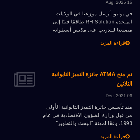
15 Aug, 2025
في يوليو، أرسل موزعنا في الولايات
المتحدة RH Solution طاقمًا فنيًا إلى
مصنعنا للتدريب على مكبس أسطوانة
القيادة المباشرة QX57 الجديد و ATMA-
قراءة المزيد
TIC TF68. شمل التدريب هيكل المعدات،
وأنظمة الرؤية، والعمليات، مما عزز الدعم
في الخطوط الأمامية وحسن من سرعة
واحترافية خدمة العملاء المحلية.
تم منح ATMA جائزة التميز التايوانية
الثلاثين
06 Dec, 2021
منذ تأسيس جائزة التميز التايوانية الأولى
من قبل وزارة الشؤون الاقتصادية في عام
1993. وفقًا لمهنة "البحث والتطوير"
و"التصميم" و"الجودة" و"التسويق"، وتتم
قراءة المزيد
التحقق من شرط "صنع في تايوان" من