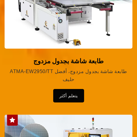
طابعة شاشة بجدول مزدوج
ATMA-EW2950/TT طابعة شاشة بجدول مزدوج، أفضل
حليف
يتعلم أكثر