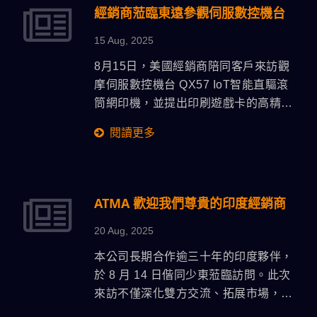
位在高階汽車板、HDI及最新AI伺服主
經銷商蒞臨東遠參觀伺服數控機台
板客戶，2025展會，展位36 M2，展示
15 Aug, 2025
二款機型獲得好評，拜訪泰國主要客
戶，對市場更深層認知，加強對泰國客
8月15日，美國經銷商陪同客戶來訪觀
戶完善售服工作。
摩伺服數控機台 QX57 IoT智能直驅滾
筒網印機，並提出印刷遊戲卡的高精
度、高產能解決方案，有效克服過去使
閱讀更多
用日本設備的生產瓶頸，顯著提升製程
效率贏得客戶認同。
ATMA 歡迎我們尊貴的印度經銷商
20 Aug, 2025
本公司長期合作逾三十年的印度夥伴，
於 8 月 14 日偕同少東蒞臨訪問。此次
來訪不僅深化雙方交流、拓展市場，更
正式宣佈少東為接班人，以延續長久合