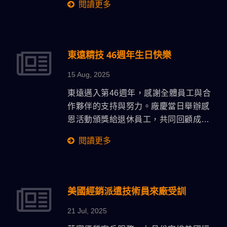
閱讀更多
作關係。本次會晤為雙方合作奠定了更
加堅實的基礎，並有望推動技術進步與
市場拓展，實現互利共贏。
東遠精技 46週年生日快樂
15 Aug, 2025
東遠邁入第46週年，感謝全體員工與合
作夥伴的支持與努力。廠慶當日舉辦感
恩活動頒獎給退休員工，共同回顧成長
歷程，凝聚團隊向心力。展望未來，東
閱讀更多
遠將持續深耕技術創新，落實綠色製造
與智能轉型，邁向永續經營的新里程
碑。
美國經銷派遣技術員來廠受訓
21 Jul, 2025