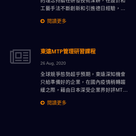
的理念持續在研發技術深耕，在設計和
工藝手法不斷創新和引進德日經驗，機
台的安全防護設計融入歐盟安全規範。
閱讀更多
東遠MTP管理研習課程
26 Aug, 2020
全球競爭態勢超乎預期，東遠深知機會
只給準備好的企業，在國內疫情稍轉趨
緩之際，藉由日本深受企業界好評MTP
管理研習課程，由中國生產力中心專任
閱讀更多
講師授課，提升內部所有主管級管理職
能訓練，期以聚焦在決策力、當責力及
溝通力等三大管理職能的優化，使之有
效達成組織發展目標。