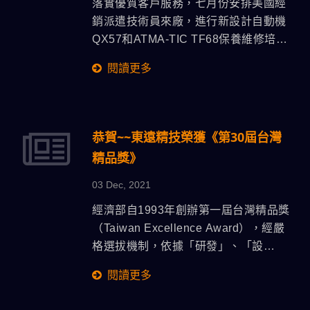
落實優質客戶服務，七月份安排美國經
銷派遣技術員來廠，進行新設計自動機
QX57和ATMA-TIC TF68保養維修培
訓，熟悉設備結構、視覺系統與功能操
閱讀更多
作，強化第一線技術支援能力，提升對
在地客戶的即時服務品質與專業度。
恭賀~~東遠精技榮獲《第30屆台灣
精品獎》
03 Dec, 2021
經濟部自1993年創辦第一屆台灣精品獎
（Taiwan Excellence Award），經嚴
格選拔機制，依據「研發」、「設
計」、「品質」、「行銷」之專業項
閱讀更多
目，與及「臺灣產製」之條件，綜合評
選出具有「創新價值」之產品，授予台