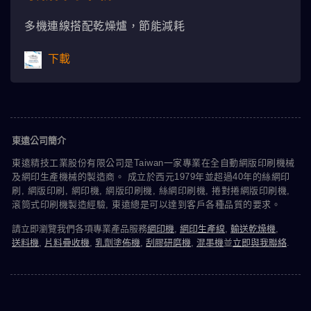
多機連線搭配乾燥爐，節能減耗
下載
東遠公司簡介
東遠精技工業股份有限公司是Taiwan一家專業在全自動網版印刷機械
及網印生產機械的製造商。 成立於西元1979年並超過40年的絲網印
刷, 網版印刷, 網印機, 網版印刷機, 絲網印刷機, 捲對捲網版印刷機,
滾筒式印刷機製造經驗, 東遠總是可以達到客戶各種品質的要求。
請立即瀏覽我們各項專業產品服務
網印機
,
網印生產線
,
輸送乾燥機
,
送料機
,
片料疊收機
,
乳劑塗佈機
,
刮膠研磨機
,
混墨機
並
立即與我聯絡
.