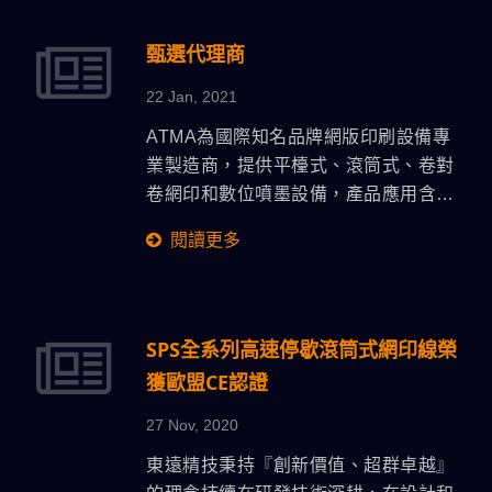
灣精品獎，作為臺灣產業的表率，在國
際市場上塑造臺灣產業創新形象。 至今
甄選代理商
已經歷30屆，東遠秉持創新研發的初
22 Jan, 2021
衷，歷屆連續獲獎共87項，其中兩項榮
獲精品銀質獎。 追溯東遠自第一屆獲獎
ATMA為國際知名品牌網版印刷設備專
的產品至第30屆，順應網印應用的發展
業製造商，提供平檯式、滾筒式、卷對
潮流，從草創期研發世界第一台氣動式
卷網印和數位噴墨設備，產品應用含蓋
半自動網印機，演進到現在的全自動數
加工印刷、圖文印刷、電路印刷、光電
閱讀更多
位化，智能化視覺對位系列網印生產
印刷、玻璃印刷和生醫印刷等領域。為
線，與及電腦整合製造數位管理少人化
擴大服務各領域的全球用戶，歡迎在上
網印線的應用，展現東遠在研發創新不
述各領域積極進取的志同道合者加入事
遺餘力遙遙領先業界，獲得世界知名品
業團隊，您將享有完備的後勤支援、策
SPS全系列高速停歇滾筒式網印線榮
牌的廠商青睞。
略行銷推廣、價格優惠、高品質保固和
獲歐盟CE認證
品牌尊榮禮遇。
27 Nov, 2020
東遠精技秉持『創新價值、超群卓越』