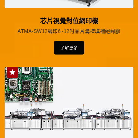
芯片視覺對位網印機
ATMA-SW12網印6~12吋晶片溝槽填補絕緣膠
了解更多