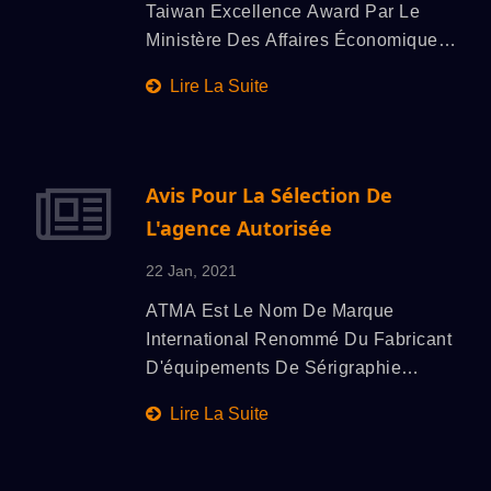
Taiwan Excellence Award Par Le
Ministère Des Affaires Économiques
En 1993. Selon Les Critères De «
Lire La Suite
R&D », « Design », « Qualité » Et «
Marketing », Et La Condition De «
Made In Taiwan » Est Vérifiée Par Un
Mécanisme De Sélection Rigoureux,
Avis Pour La Sélection De
Le Produit De Valeur Innovante Est
L'agence Autorisée
Sélectionné De Manière Exhaustive
Et Se Voit Décerner Le Taiwan
22 Jan, 2021
Excellence Award En Tant Que
ATMA Est Le Nom De Marque
Modèle Pour L'industrie Taïwanaise
International Renommé Du Fabricant
Afin De Créer Une Image Innovante
D'équipements De Sérigraphie
Sur Le Marché International.
Professionnelle, Qui Propose
Lire La Suite
Différentes Technologies
D'impression Telles Que L'impression
À Plat, L'impression En Cylindre,