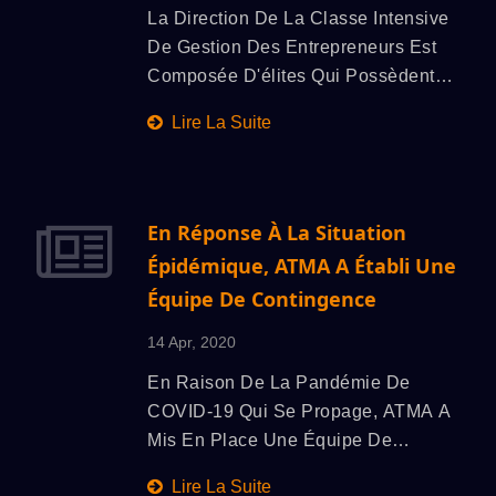
La Direction De La Classe Intensive
Fonction De Gestion Au Niveau Des
De Gestion Des Entrepreneurs Est
Superviseurs Internes Et Devrait Se
Composée D'élites Qui Possèdent
Concentrer Sur L'optimisation De
Une Grande Expérience Dans La
Trois Fonctions De Gestion, À Savoir
Lire La Suite
Création D'entreprises Et La Réussite
La Prise De Décision Stratégique, La
En Tant Qu'entrepreneurs. Ils
Responsabilité Et La Communication,
Occupent Une Position Très
Ce Qui Facilitera Efficacement La
Importante Dans Le Développement
Réalisation Des Objectifs De
En Réponse À La Situation
Économique De Taiwan. Sous La
Développement De L'organisation.
Épidémique, ATMA A Établi Une
Direction Solide De L'Université
Équipe De Contingence
Chingchi, L'apprentissage Théorique
Et Pratique Se Déroule
14 Apr, 2020
Simultanément, Permettant Une
En Raison De La Pandémie De
Compréhension Approfondie De La
COVID-19 Qui Se Propage, ATMA A
Situation Internationale Actuelle Et
Mis En Place Une Équipe De
Des Principes De Gestion
Contingence Coronavirus Afin De
D'entreprise, Créant Ainsi Une Vision
Lire La Suite