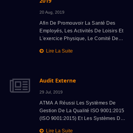
2019
Nouvelle Année.
20 Aug, 2019
Afin De Promouvoir La Santé Des
Employés, Les Activités De Loisirs Et
L'exercice Physique, Le Comité De
Bien-Être A Organisé Une Course À
Lire La Suite
Pied Pour Célébrer La Fête Des
Pères. Elle S'est Déroulée Au Siège
De ATMA Pendant Les Heures De
Fermeture Du Bureau, Attirant La
Audit Externe
Participation D'environ 100 Employés.
29 Jul, 2019
Généralement, Tout Le Monde
Travaille Dur Dans L'entreprise, Bien
ATMA A Réussi Les Systèmes De
Que L'entreprise Dispose D'un Centre
Gestion De La Qualité ISO 9001:2015
De Remise En Forme Et D'une Salle
(ISO 9001:2015) Et Les Systèmes De
De Rythme Pour Une Utilisation
Gestion Environnementale ISO
Lire La Suite
Gratuite Par Tous Les Employés, Mais