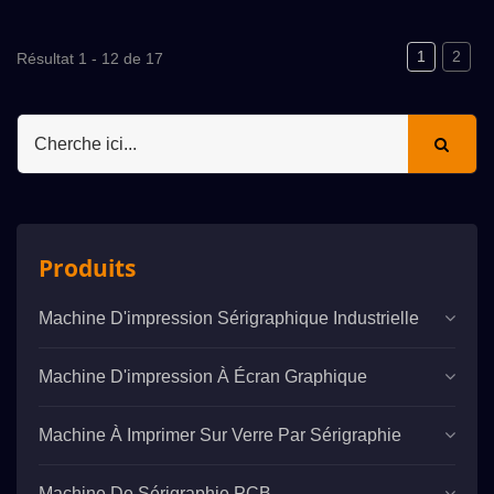
Imprimer Sur Les Testeurs De
Glucose Sanguin, Les Testeurs
1
2
Résultat 1 - 12 de 17
D'acide Urique, Les Testeurs De
Cholestérol, Les Triglycérides, Les
Pesticides, Etc., En Utilisant
Principalement La Technologie De
L'impression Sur Écran. ATMA
Propose Divers Équipements
D'impression Sur Écran Semi-
Produits
Automatiques Et Entièrement
Automatiques Destinés À Être Utilisés
Machine D'impression Sérigraphique Industrielle
Sur Le Marché.
Machine D'impression À Écran Graphique
Machine À Imprimer Sur Verre Par Sérigraphie
Machine De Sérigraphie PCB