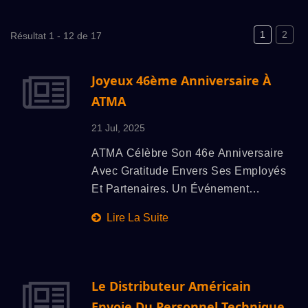
1
2
Résultat 1 - 12 de 17
Joyeux 46ème Anniversaire À
ATMA
21 Jul, 2025
ATMA Célèbre Son 46e Anniversaire
Avec Gratitude Envers Ses Employés
Et Partenaires. Un Événement
Spécial A Honoré Les Retraités, A
Lire La Suite
Réfléchi À La Croissance De
L'entreprise Et A Renforcé L'esprit
D'équipe. En Regardant Vers L'avenir,
ATMA Reste Engagé Envers
Le Distributeur Américain
L'innovation, La Fabrication Verte Et
Envoie Du Personnel Technique