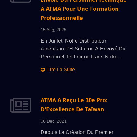
La Transformation Intelligente,
À ATMA Pour Une Formation
Avançant Vers Une Croissance
Professionnelle
Durable.
15 Aug, 2025
En Juillet, Notre Distributeur
Américain RH Solution A Envoyé Du
Personnel Technique Dans Notre
Usine Pour Une Formation Sur Le
Lire La Suite
Nouveau Presse À Cylindre À
Entraînement Direct QX57 Et ATMA-
TIC TF68. La Formation A Couvert La
Structure De L'équipement, Les
ATMA A Reçu Le 30e Prix
Systèmes De Vision Et Les
D'Excellence De Taïwan
Opérations, Améliorant Le Soutien De
Première Ligne Et Augmentant La
06 Dec, 2021
Rapidité Et Le Professionnalisme Du
Depuis La Création Du Premier
Service Client Local.