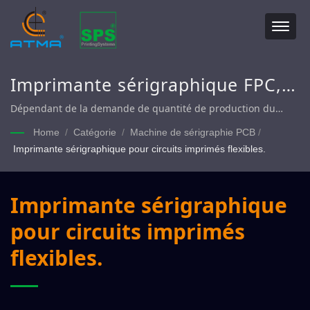
Imprimante sérigraphique FPC,
imprimante sérigraphique à plat,
Dépendant de la demande de quantité de production du
client, mode de production semi-automatique ou entièrement
ligne d'impression sérigraphique
Home
/
Catégorie
/
Machine de sérigraphie PCB
/
automatique sélectionnable.
Imprimante sérigraphique pour circuits imprimés flexibles.
FPC entièrement automatique en
rouleau.
Imprimante sérigraphique
pour circuits imprimés
flexibles.