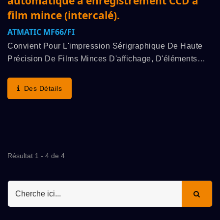
automatique à enregistrement CCD à
film mince (intercalé).
ATMATIC MF66/FI
Convient Pour L'impression Sérigraphique De Haute
Précision De Films Minces D'affichage, D'éléments
D'induction De Pression, De FPC, Etc.
Caractéristiques De Cette Machine : Haute Planéité De
Des Détails
La Table...
Résultat 1 - 4 de 4