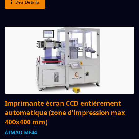
Des Détails
Imprimante écran CCD entièrement
automatique (zone d'impression max
400x400 mm)
ATMAO MF44