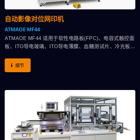
自动影像对位网印机
ATMAOE MF44
ATMAOE MF44 适用于软性电路板(FPC)、电容式触控面
板、ITO导电玻璃、ITO导电薄膜、血糖测试片、冷光板…
等精密网印作业 本机特点：高平整度吸气台面，吸气孔可
随印件厚薄需求，对应适合大小孔径配合，CCD影像自动
细节
对位，台面装配三轴伺服驱动马达，搭配CCD作位移补偿
功能，印刷头采滑台气缸，使恒定气压可以完全体现在印
压上，可选配黏尘滚轮-快速黏除灰尘细屑、静电消除器-
消除印件上静电利于顺畅印刷，防尘罩-保持印刷室之洁
净，通过整体搭配方案，高效率提升印刷产能之良率。