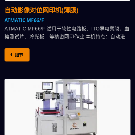
自动影像对位网印机(薄膜)
ATMATIC MF66/F
ATMATIC MF66/F 适用于软性电路板、ITO导电薄膜、血
糖测试片、冷光板…等精密网印作业 本机特点：自动进
料->CCD对位->印刷收料 高平整度吸气台面，吸气孔可
随印件厚薄需求，对应适合大小孔径配合，CCD影像自动
细节
对位，台面装配三轴伺服驱动马达，搭配CCD作位移补偿
功能，印刷头采滑台气缸，使恒定气压可以完全体现在印
压上，可选配黏尘滚轮-快速黏除灰尘细屑、静电消除器-
消除印件上静电利于顺畅印刷，防尘罩-保持印刷室之洁
净，通过整体搭配方案，高效率提升印刷产能之良率。