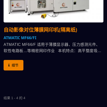
自动影像对位薄膜网印机(隔离纸)
ATMATIC MF66/FI
ATMATIC MF66/F 适用于薄膜显示器、压力感测元件、
软性电路板…等精密网印作业 本机特点：高平整度吸气
台面，吸气孔可随印件厚薄需求，对应适合大小孔径配
合，CCD影像自动对位，台面装配三轴伺服驱动马达，搭
细节
配CCD作位移补偿功能，印刷头采滑台气缸，使恒定气压
可以完全体现在印压上，可选配黏尘滚轮-快速黏除灰尘细
屑、静电消除器-消除印件上静电利于顺畅印刷，防尘罩-
保持印刷室之洁净，通过整体搭配方案，高效率提升印刷
产能之良率。
结果 1 - 4 的 4