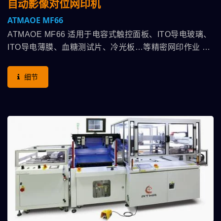
自动影像对位网印机
ATMAOE MF66
ATMAOE MF66 适用于电容式触控面板、ITO导电玻璃、
ITO导电薄膜、血糖测试片、冷光板…等精密网印作业 本
机特点：高平整度吸气台面，吸气孔可随印件厚薄需求，
对应适合大小孔径配合，CCD影像自动对位，台面装配三
细节
轴伺服驱动马达，搭配CCD作位移补偿功能，印刷头采滑
台气缸，使恒定气压可以完全体现在印压上，可选配黏尘
滚轮-快速黏除灰尘细屑、静电消除器-消除印件上静电利
于顺畅印刷，防尘罩-保持印刷室之洁净，通过整体搭配方
案，高效率提升印刷产能之良率。