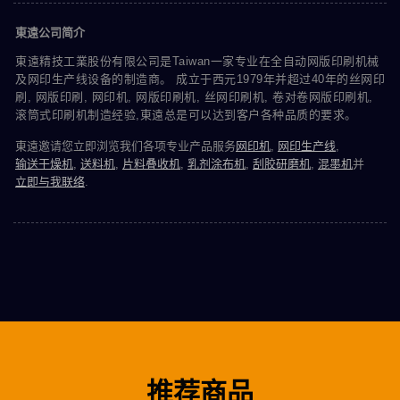
東遠公司简介
東遠精技工業股份有限公司是Taiwan一家专业在全自动网版印刷机械
及网印生产线设备的制造商。 成立于西元1979年并超过40年的丝网印
刷, 网版印刷, 网印机, 网版印刷机, 丝网印刷机, 卷对卷网版印刷机,
滚筒式印刷机制造经验,東遠总是可以达到客户各种品质的要求。
東遠邀请您立即浏览我们各项专业产品服务
网印机
,
网印生产线
,
输送干燥机
,
送料机
,
片料叠收机
,
乳剂涂布机
,
刮胶研磨机
,
混墨机
并
立即与我联络
.
推荐商品