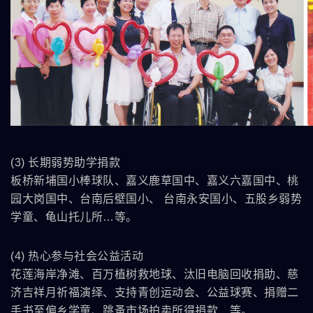
(3) 长期弱势助学捐款
板桥新埔国小棒球队、嘉义鹿草国中、嘉义六嘉国中、桃
园大岗国中、台南后壁国小、 台南永安国小、五股乡弱势
学童、龟山托儿所…等。
(4) 热心参与社会公益活动
花莲海岸净滩、百万植树救地球、汰旧电脑回收捐助、慈
济吉祥月祈福演绎、支持青创运动会、公益球赛、捐赠二
手书至偏乡学童、跳蚤市场拍卖所得捐款…等。