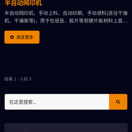
半自动网印机
半自动网印机，手动上料、自动印刷、手动退料(送往干燥
机、干燥架等)，用于在纸张、胶片等软硬片板材料上直接
印刷图文、或在已印刷表面再加印特殊效果光油。 产能慢
(400片/小时上下)，架设快速机动、适用印件广，但手动
阅读更多
上下料操作者较劳累，适合批量小印务。
结果 1 - 3 的 3