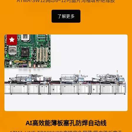
ATMA-SW12网印6~12吋晶片沟槽填补绝缘胶
了解更多
AI高效能薄板塞孔防焊自动线