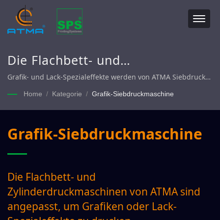
Die Flachbett- und
Zylinderdruckmaschinen von
Grafik- und Lack-Spezialeffekte werden von ATMA Siebdrucker
gedruckt.
ATMA sind angepasst, um
Home
/
Kategorie
/
Grafik-Siebdruckmaschine
Grafiken oder Lack-
Spezialeffekte zu drucken.
Grafik-Siebdruckmaschine
Die Flachbett- und
Zylinderdruckmaschinen von ATMA sind
angepasst, um Grafiken oder Lack-