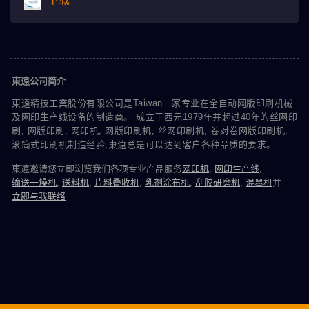
東遠公司简介
東遠精技工業股份有限公司是Taiwan一家专业在全自动网版印刷机械
及网印生产线设备的制造商。 成立于西元1979年并超过40年的丝网印
刷, 网版印刷, 网印机, 网版印刷机, 丝网印刷机, 卷对卷网版印刷机,
滚筒式印刷机制造经验,東遠总是可以达到客户各种品质的要求。
東遠邀请您立即浏览我们各项专业产品服务
网印机
,
网印生产线
,
输送干燥机
,
送料机
,
片料叠收机
,
乳剂涂布机
,
刮胶研磨机
,
混墨机
并
立即与我联络
.