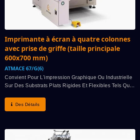
Imprimante à écran à quatre colonnes
avec prise de griffe (taille principale
600x700 mm)
ATMACE 67/G(6)
Convient Pour L'impression Graphique Ou Industrielle
Sur Des Substrats Plats Rigides Et Flexibles Tels Que
Le Papier De Transfert Céramique, Les Autocollants
Publicitaires Ou Les Décalcomanies, Les Étuis...
Des Détails