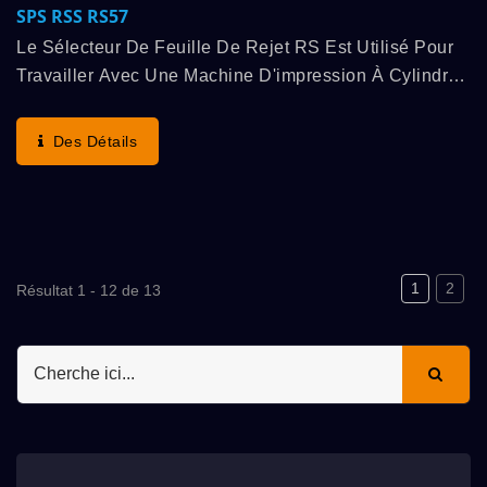
SPS RSS RS57
Le Sélecteur De Feuille De Rejet RS Est Utilisé Pour
Travailler Avec Une Machine D'impression À Cylindre
Entièrement Automatique À Grande Vitesse SPS,
Fonctionne En Synchronisation, Dévie Les Feuilles...
Des Détails
1
2
Résultat 1 - 12 de 13