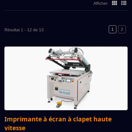
Afficher:
1
2
Résultat 1 - 12 de 13
Imprimante à écran à clapet haute
vitesse