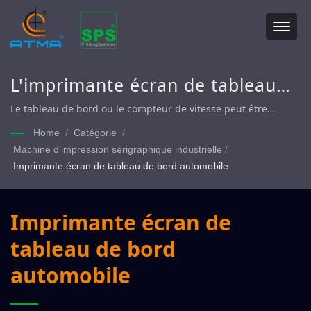
L'imprimante écran de tableau
de bord fournit une solution
Le tableau de bord ou le compteur de vitesse peut être
imprimé par l'imprimante écran ATMA.
d'impression pour la console
Home
/
Catégorie
/
Machine d'impression sérigraphique industrielle
/
centrale de gestion de
Imprimante écran de tableau de bord automobile
l'information de la voiture.
Imprimante écran de
tableau de bord
automobile