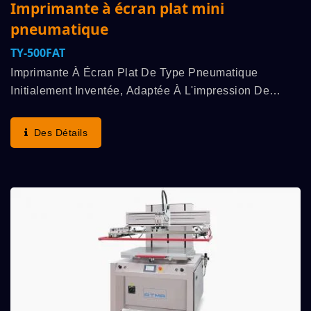
Imprimante à écran plat mini
pneumatique
TY-500FAT
Imprimante À Écran Plat De Type Pneumatique
Initialement Inventée, Adaptée À L'impression De
Divers Produits Industriels Tels Que Les Plaques
Signalétiques Et Les Cartes, Toutes Sortes De
Des Détails
Feuilles...