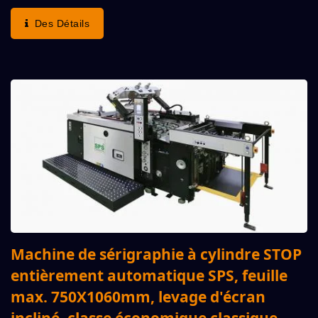
(avantages : Vitesse De Fonctionnement La Plus...
Des Détails
Machine de sérigraphie à cylindre STOP
entièrement automatique SPS, feuille
max. 750X1060mm, levage d'écran