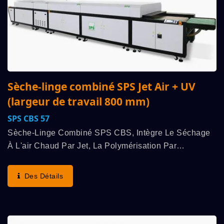
Sèche-linge combiné SPS Jet Air + UV
(largeur de travail 800 mm)
SPS CBS 57
Sèche-Linge Combiné SPS CBS, Intègre Le Séchage
À L'air Chaud Par Jet, La Polymérisation Par
Rayonnement UV, Le Refroidissement À L'air Froid Par
Jet Et Plusieurs Autres Fonctions À Haute Efficacité....
Des Détails