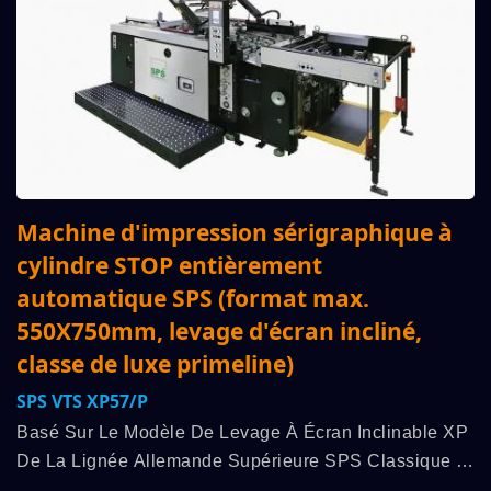
Machine d'impression sérigraphique à
cylindre STOP entièrement
automatique SPS (format max.
550X750mm, levage d'écran incliné,
classe de luxe primeline)
SPS VTS XP57/p
Basé Sur Le Modèle De Levage À Écran Inclinable XP
De La Lignée Allemande Supérieure SPS Classique :
Le « Principe Original Du Cylindre D'arrêt SPS »