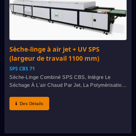
Sèche-linge à air jet + UV SPS
(largeur de travail 1100 mm)
SPS CBS 71
Sèche-Linge Combiné SPS CBS, Intègre Le
Séchage À L'air Chaud Par Jet, La Polymérisation
Par Rayonnement UV, Le Refroidissement À L'air
Froid Par Jet Et Plusieurs Autres Fonctions À
Des Détails
Haute Efficacité....