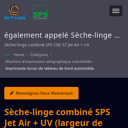
également appelé Sèche-linge à
jet, Sèche-linge à air forcé,
Sèche-linge combiné SPS CBS 57 Jet Air + UV
Sèche-linge tunnel, Four tunnel
Home
/
Catégorie
/
Machine d'impression sérigraphique industrielle
/
Imprimante écran de tableau de bord automobile
Renseignez-Vous Maintenant
Sèche-linge combiné SPS
Jet Air + UV (largeur de