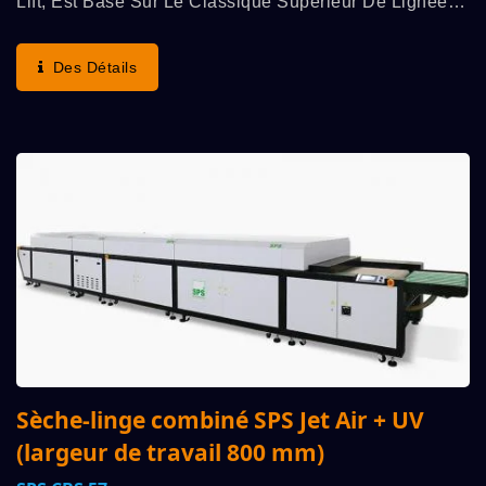
Lift, Est Basé Sur Le Classique Supérieur De Lignée
Allemande : Le « Principe De Cylindre STOP SPS
Original » (avantages : Vitesse De Course La Plus...
Des Détails
Sèche-linge combiné SPS Jet Air + UV
(largeur de travail 800 mm)