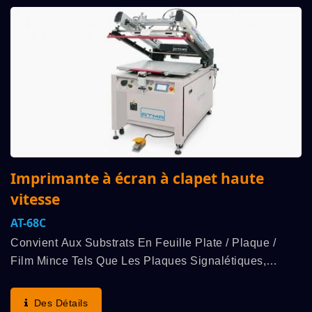
Imprimante à écran à clapet haute
vitesse
AT-68C
Convient Aux Substrats En Feuille Plate / Plaque /
Film Mince Tels Que Les Plaques Signalétiques,
L'acrylique, Le Papier De Transfert, Les Interrupteurs À
Membrane, Etc. Pour L'impression À Plat Des
Des Détails