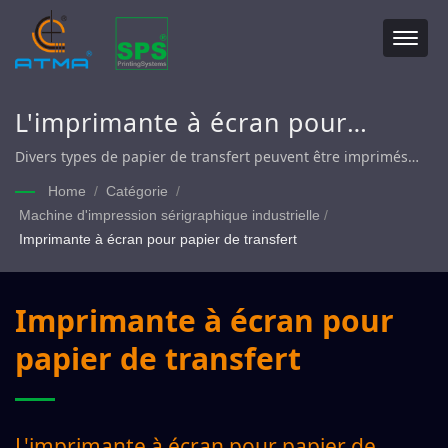
L'imprimante à écran pour
papier de transfert est utilisée
Divers types de papier de transfert peuvent être imprimés
par l'imprimante à écran ATMA
pour imprimer des transferts à
Home
/
Catégorie
/
Machine d'impression sérigraphique industrielle
/
chaud / à l'eau pour les textiles
Imprimante à écran pour papier de transfert
et les arts créatifs.
Imprimante à écran pour
papier de transfert
L'imprimante à écran pour papier de