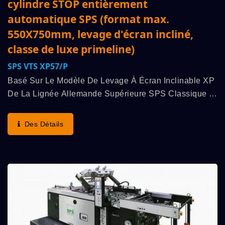
cylindre STOP entièrement
automatique SPS (format max.
550X750mm, levage d'écran incliné,
classe de luxe primeline)
SPS VTS XP57/p
Basé Sur Le Modèle De Levage À Écran Inclinable XP
De La Lignée Allemande Supérieure SPS Classique :
Le « Principe Original Du Cylindre D'arrêt SPS »
(avantages : Vitesse De Fonctionnement La Plus...
Des Détails