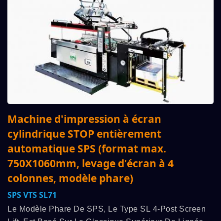
Machine d'impression à écran
cylindrique STOP entièrement
automatique SPS (format max.
750X1060mm, levage d'écran à 4
colonnes, modèle phare)
SPS VTS SL71
Le Modèle Phare De SPS, Le Type SL 4-Post Screen