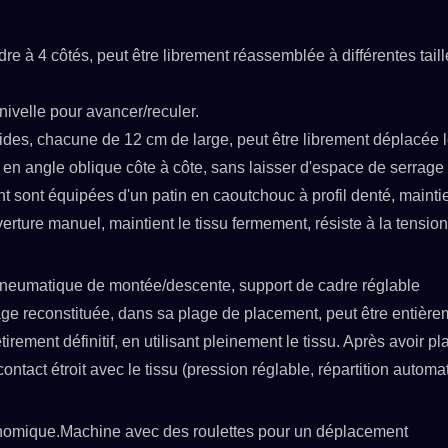
re à 4 côtés, peut être librement réassemblée à différentes tail
velle pour avancer/reculer.
ides, chacune de 12 cm de large, peut être librement déplacée 
es en angle oblique côte à côte, sans laisser d'espace de serrage
nt sont équipées d'un patin en caoutchouc à profil denté, mainti
ture manuel, maintient le tissu fermement, résiste à la tensio
pneumatique de montée/descente, support de cadre réglable
tage reconstituée, dans sa plage de placement, peut être entière
irement définitif, en utilisant pleinement le tissu. Après avoir pl
ontact étroit avec le tissu (pression réglable, répartition automa
gonomique.Machine avec des roulettes pour un déplacement