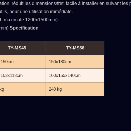
ion, réduit les dimensions/fret, facile à installer en suivant les 
tils, pour une utilisation immédiate.
tch maximale 1200x1500mm)
00mm)
Spécification
TY-MS45
TY-MS56
x150cm
150x180cm
x103x118cm
160x155x140cm
kg
240 kg
SPSLINE SL71
ATMALINE PC68/