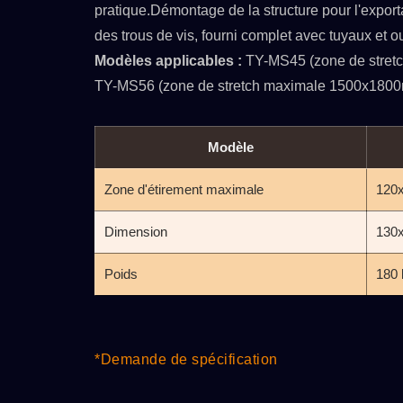
pratique.Démontage de la structure pour l'exportat
des trous de vis, fourni complet avec tuyaux et ou
Modèles applicables :
TY-MS45 (zone de stre
TY-MS56 (zone de stretch maximale 1500x18
Modèle
Zone d'étirement maximale
120
Dimension
130
Poids
180 
/C
ATMAOE MF66(2)
*Demande de spécification