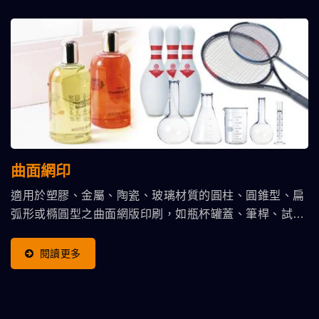
曲面網印
適用於塑膠、金屬、陶瓷、玻璃材質的圓柱、圓錐型、扁
弧形或橢圓型之曲面網版印刷，如瓶杯罐蓋、筆桿、試管
針筒、洗髮精瓶、化妝品容器、機油桶、壓克力奶瓶、馬
克杯、保溫瓶等工業產品的網版曲印製程。 適用機型印刷
閱讀更多
範圍Φ5...