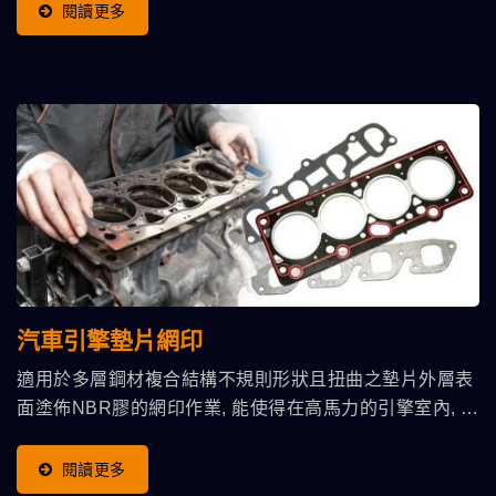
閱讀更多
汽車引擎墊片網印
適用於多層鋼材複合結構不規則形狀且扭曲之墊片外層表
面塗佈NBR膠的網印作業, 能使得在高馬力的引擎室內, 有
更好的密封性。 針對製程需求，可特製磁性檯面加定位梢
對位，磁吸金屬墊片進行印刷。適用機型涵蓋印刷範圍
閱讀更多
400x600...