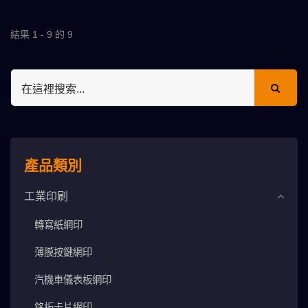
結果 1 - 9 的 9
產品類別
工業印刷
轉寫紙網印
薄膜按鍵網印
汽機車儀表板網印
銘板卡片網印