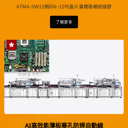
ATMA-SW12網印6~12吋晶片溝槽填補絕緣膠
了解更多
AI高效能薄板塞孔防焊自動線