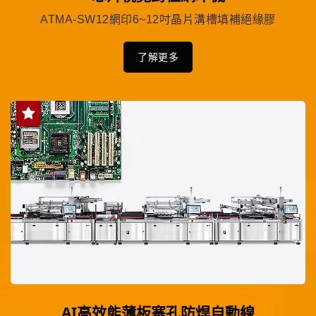
ATMA-SW12網印6~12吋晶片溝槽填補絕緣膠
了解更多
AI高效能薄板塞孔防焊自動線