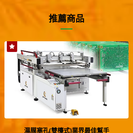
推薦商品
濕膜塞孔(雙檯式)業界最佳幫手