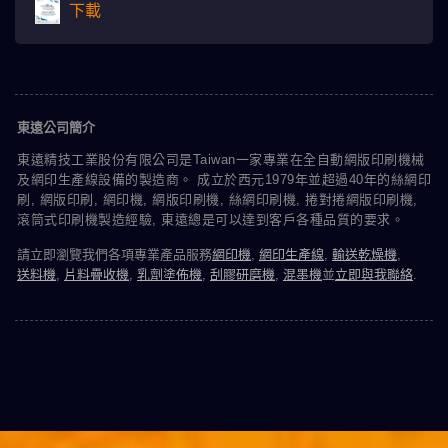
下載
東遠公司簡介
東遠精技工業股份有限公司是Taiwan一家專業在全自動網版印刷機械
及網印生產線設備的製造商。 成立於西元1979年並超過40年的絲網印
刷, 網版印刷, 網印機, 網版印刷機, 絲網印刷機, 捲對捲網版印刷機,
滾筒式印刷機製造經驗, 東遠總是可以達到客戶各種品質的要求。
請立即瀏覽我們各項專業產品服務
網印機
,
網印生產線
,
輸送乾燥機
,
送料機
,
片料疊收機
,
乳劑塗佈機
,
刮膠研磨機
,
混墨機
並
立即與我聯絡
.