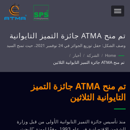
تم منح ATMA جائزة التميز التايوانية
الثلاثين
وصف الشكل: حفل توزيع الجوائز في 24 نوفمبر 2021، حيث تمنح السيد
تشن، الرئيس في ATMA (الأول من اليمين) الجائزة كما هو مرغوب فيه
Home
/
الشركة
/
أخبار
/
في شهادة الحقيقة. وهذا يتطابق مع قيمة فلسفة الإدارة 'ملتزمون بالجودة
تم منح ATMA جائزة التميز التايوانية الثلاثين
العالية'.
تم منح ATMA جائزة التميز
التايوانية الثلاثين
منذ تأسيس جائزة التميز التايوانية الأولى من قبل وزارة
الشؤون الاقتصادية في عام 1993. وفقًا لمهنة "البحث