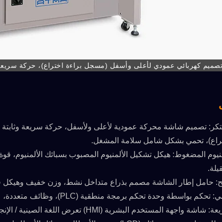
وتحديد دقيق، دقة طباعة قابلة للتكرار ±0.02 مم، استهلاك هواء منخفض للغاية وحماية البيئة من خلال توفير الطاقة.
كر: تصميم شاشة محركة عمودية لأعلى ولأسفل، حركة سريعة وثابتة 
تراع)، تحمي بشكل شامل سلامة المشغل.
أتمالين PC68/S
سبسلاين SL71
نيوم المضغوط: هيكل تشكيل الألمنيوم المصبوب بسبائك الألمنيوم، قوة 
قيلة.
: حامل إطار الشاشة مصمم بذراع متداخل نشط، وزن خفيف وهيكل 
 بواسطة وحدة تحكم برمجة منطقية (PLC)، وظائف متعددة، عملية سهلة وسريعة.
لمستخدم البشرية (HMI) تعرض اللغة الصينية / الإنجليزية، والتحكم الرقمي يحقق اختيارًا وإعدادًا سريعًا.