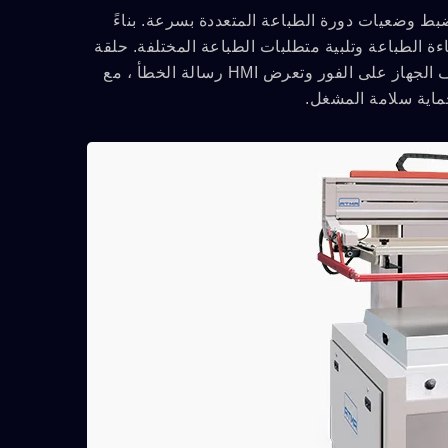
د أو ضبط وضعيات دورة الطباعة المتعددة بسرعة. بناءً
ة الطباعة وتلبية متطلبات الطباعة المختلفة. حلقة
الحماية الأمنية ، إذا حدث خطأ في التشغيل أو الإعداد أو التشغيل ، يتم إيقاف الجهاز على الفور وتعرض HMI رسالة الخطأ ، مع