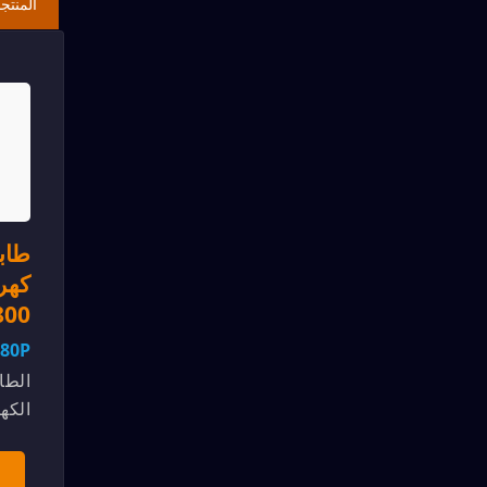
المنتج
طاب
كهرب
x800
-80P
الطا
الكه
الصن
المط