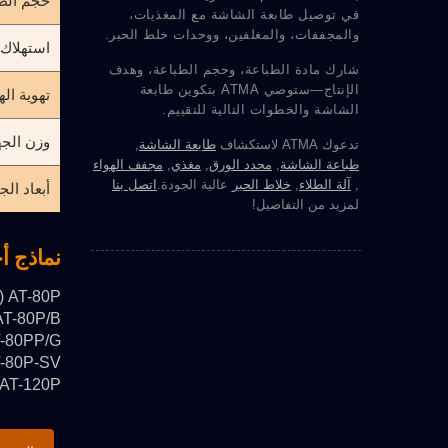
حجم الط
في توصيل طابعة الشاشة مع المغذيات،
والمجففات، والمغلفين، ووحدات خلط الحبر.
استهلاك 
شارك مادة الطباعة، وحجم الطباعة، وهدف
الإنتاج—ستوصي ATMA بتكوين طابعة
تهوية اله
الشاشة والخطوات التالية للتقييم.
وزن الجه
تدعوك ATMA لاستكشاف
طابعة الشاشة
,
طباعة الشاشة
,
محدد الورق
,
مغذي
,
مجفف الهواء
,
آلة الطلاء
,
خلاط الحبر
عالية الجودة.
اتصل بنا
أبعاد الج
لمزيد من التفاصيل!
نماذج أ
AT-80P (مساحة الطباعة القصوى 600x800 مم)
AT-80P/B (مساحة الطباعة القصوى 600x650
AT-80PP/G (مساحة الطباعة القصوى 0
AT-80P-SV (مساحة الطباعة القصوى 0
AT-120P (مساحة الطباعة القصوى 700x1200 مم)