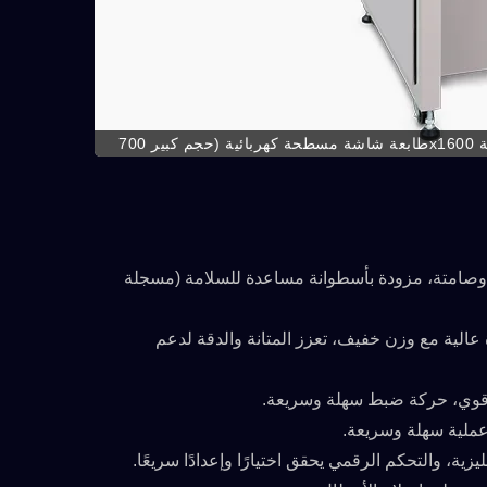
طابعة شاشة مسطحة كهربائية (حجم كبير 700x1600 مم) - تصميم كهربائي عمودي لأعلى وأسفل (مسجل براءة اختراع)، حركة سريعة
وصامتة، مزودة بأسطوانة مساعدة للسلامة (مسجلة
/C
ATMAOE MF66(2)
عالية مع وزن خفيف، تعزز المتانة والدقة لدعم
قوي، حركة ضبط سهلة وسريعة.