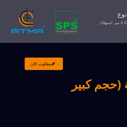
وع
تصميم كهربائي عمودي لأعلى وأسفل (مسجل براءة اختراع)، حركة سريعة وتحديد دقيق، دقة طباعة قابلة للتكرار ±0.02 مم، استهلاك
مطلوب الان
(حجم كبير