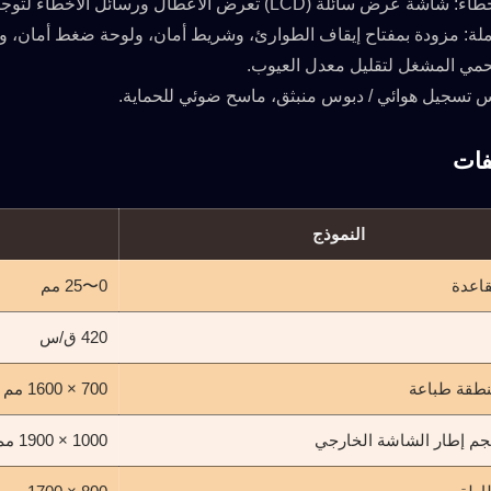
ة (LCD) تعرض الأعطال ورسائل الأخطاء لتوجيه عملية إصلاح الأعطال بوضوح.
لة: مزودة بمفتاح إيقاف الطوارئ، وشريط أمان، ولوحة ضغط أمان، وتصم
تحمي المشغل لتقليل معدل العيوب.
س تسجيل هوائي / دبوس منبثق، ماسح ضوئي للحماية.
فات
النموذج
اعدة
0〜25 مم
420 ق/س
طقة طباعة
700 × 1600 مم
م إطار الشاشة الخارجي
1000 × 1900 مم