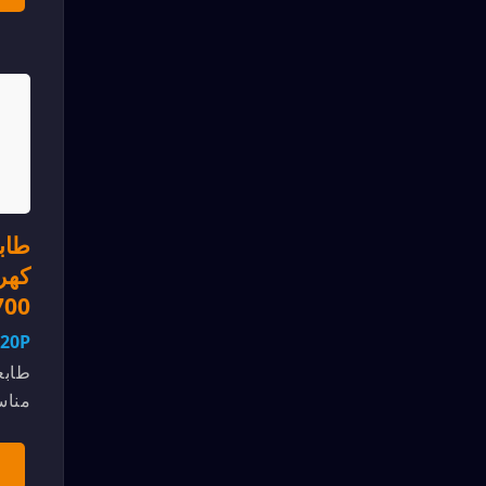
طاب
كهر
700×1200 م
120P
طابع
مناس
مسطح
الغشا