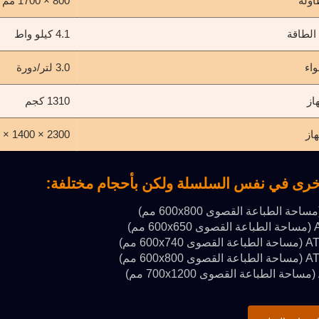
اولة
800 × 1700 مم
الطاقة
4.1 كيلو واط
واء
3.0 لتر/دورة
از
1310 كجم
هاز
2300 × 1400 × 1750 مم
خرى في نفس السلسلة ولكن بأحجام مختلفة:
 مم)
600x74 مم)
600x80 مم)