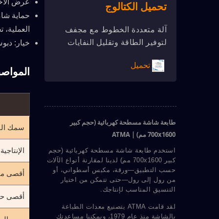
عرض الأخطاء: شاشة عرض سائل
تحميل الكتالوج
حماية شام
العملية، 
آلة متعددة الخطوط مع مجفف
لتوفير الطاقة وتقليل النفايات
خيار: دبو
تحميل
المواص
طابعة شاشة مسطحة كهربائية (حجم كبير
سمك الق
700x1600 مم) | ATMA
الإنتاجية
استخدم طابعة شاشة مسطحة كهربائية (حجم
كبير 700x1600 مم) لدينا لمقارنة أنواع الآلات
حسب التطبيق—ورقة، مكبس أسطواني، أو
أقصى من
من رول إلى رول—حتى تتمكن من اختيار
التنسيق المناسب لإنتاجك.
أقصى حج
لقد قامت ATMA بتصنيع معدات الطباعة
بالشاشة منذ عام 1979، ويمكننا مساعدتك