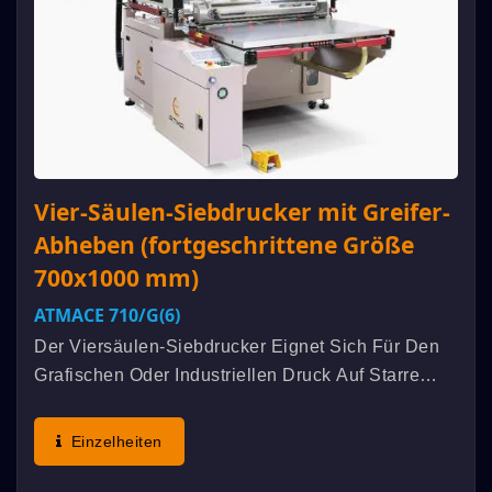
Vier-Säulen-Siebdrucker mit Greifer-
Abheben (fortgeschrittene Größe
700x1000 mm)
ATMACE 710/G(6)
Der Viersäulen-Siebdrucker Eignet Sich Für Den
Grafischen Oder Industriellen Druck Auf Starre
Und Flexible Materialien Wie
Keramiktransferpapier, Werbeaufkleber Oder
Einzelheiten
Abziehbilder, Verpackungshüllen...