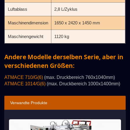
Luftablass
2,8 L/Zyklus
Maschinendimension
1650 x 2420 x 1450 mm
Maschinengewicht
1120 kg
Andere Modelle derselben Serie, aber in
verschiedenen Größen:
ATMACE 710/G(6)
(max. Druckbereich 760x1040mm)
ATMACE 1014/G(6)
(max. Druckbereich 1000x1400mm)
Verwandte Produkte