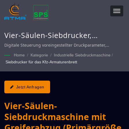
Vier-Säulen-Siebdrucker,
mechanischer Siebdrucker, Vier-
Digitale Steuerung voreingestellter Druckparameter,
servomotorisch angetriebener Druckhub mit ausgeglichenem
Säulen-Siebdrucker mit
Home
/
Kategorie
/
Industrielle Siebdruckmaschine
/
Luftdruck und synchronem Abziehen, um ein Verkleben des
Siebdrucker für das Kfz-Armaturenbrett
gleitendem Tisch, Vier-Säulen-
Siebs zu verhindern, automatischer Greiferabzug zur
Steigerung der Produktivität.
Siebdrucker mit Greifer-Abheben
Jetzt Anfragen
Vier-Säulen-
Siebdruckmaschine mit
Greiferabzug (Primärgröße