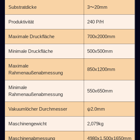
Substratdicke
3〜20mm
Produktivität
240 P/H
Maximale Druckfläche
700x2000mm
Minimale Druckfläche
500x500mm
Maximale
850x1200mm
Rahmenaußenabmessung
Minimale
550x650mm
Rahmenaußenabmessung
Vakuumlöcher Durchmesser
ψ2.0mm
Maschinengewicht
2,079kg
Maschinenabmessung
4980x1,500x1650mm