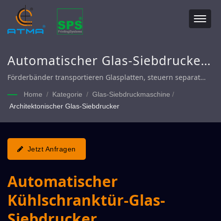
Automatischer Glas-Siebdrucker,
Haushaltsglas-Siebdrucker,
Förderbänder transportieren Glasplatten, steuern separat
den starken oder schwachen Luftdruck der Registrierstifte,
Automobilglas-Siebdrucker
Home
/
Kategorie
/
Glas-Siebdruckmaschine
/
präzise Steuerung der Registrierungsgenauigkeit, eine
Architektonischer Glas-Siebdrucker
Nesting-Stange wird an beiden Seiten hinzugefügt, um die
Substrathöhe für einen reibungslosen Druck auszugleichen.
Jetzt Anfragen
Automatischer
Kühlschranktür-Glas-
Siebdrucker