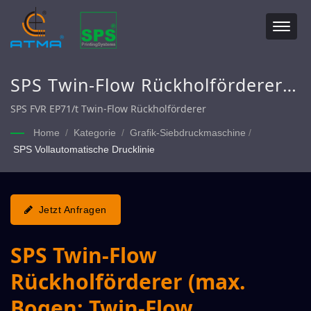
SPS Twin-Flow Rückholförderer
(max. Bogen: Twin-Flow
SPS FVR EP71/t Twin-Flow Rückholförderer
520X500mm, Single-Flow
Home
/
Kategorie
/
Grafik-Siebdruckmaschine
/
SPS Vollautomatische Drucklinie
750X1060mm)
Jetzt Anfragen
SPS Twin-Flow
Rückholförderer (max.
Bogen: Twin-Flow