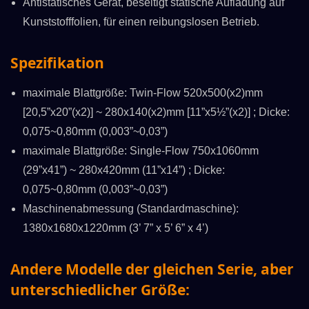
Antistatisches Gerät, beseitigt statische Aufladung auf
Kunststofffolien, für einen reibungslosen Betrieb.
Spezifikation
maximale Blattgröße: Twin-Flow 520x500(x2)mm
[20,5”x20”(x2)] ~ 280x140(x2)mm [11”x5½”(x2)] ; Dicke:
0,075~0,80mm (0,003”~0,03”)
maximale Blattgröße: Single-Flow 750x1060mm
(29”x41”) ~ 280x420mm (11”x14”) ; Dicke:
0,075~0,80mm (0,003”~0,03”)
Maschinenabmessung (Standardmaschine):
1380x1680x1220mm (3’ 7” x 5’ 6” x 4’)
Andere Modelle der gleichen Serie, aber
unterschiedlicher Größe: