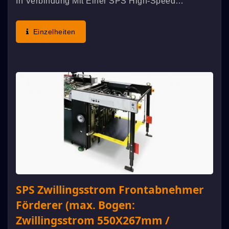
In Verbindung Mit Einer SPS High-Speed
Vollautomatischen Twin-Flow
Zylindersiebdruckmaschine Verwendet Und Läuft
Einzelheiten
Synchron Verknüpft. Das Originelle Einzigartige...
SPS Zwillingsstrom Frontabnehmer
Förderer (max. Bogen:
Zwillingsstrom 550X267mm /