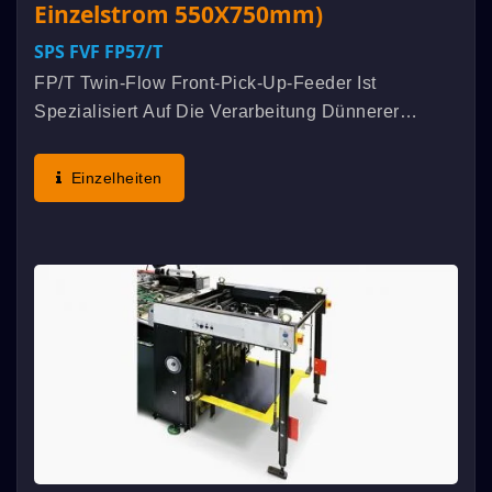
Einzelstrom 550X750mm)
SPS FVF FP57/t
FP/t Twin-Flow Front-Pick-Up-Feeder Ist
Spezialisiert Auf Die Verarbeitung Dünnerer
Blätter Und Wird Mit Einer SPS High-Speed
Vollautomatischen Twin-Flow-
Einzelheiten
Zylindersiebdruckmaschine Betrieben, Die
Synchron...