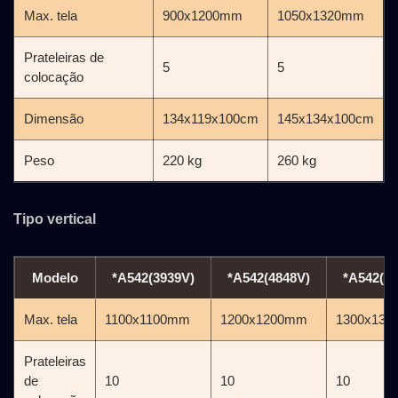
Max. tela
900x1200mm
1050x1320mm
Prateleiras de
5
5
colocação
Dimensão
134x119x100cm
145x134x100cm
Peso
220 kg
260 kg
Tipo vertical
Modelo
*A542(3939V)
*A542(4848V)
*A542(52
Max. tela
1100x1100mm
1200x1200mm
1300x13
Prateleiras
de
10
10
10