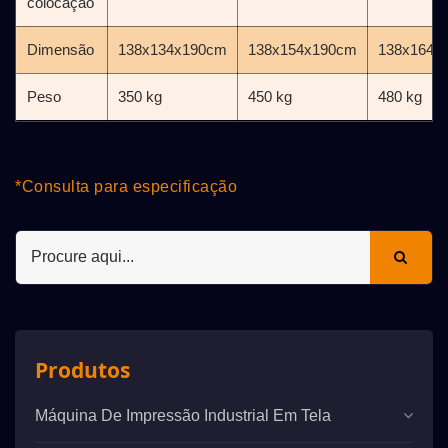
colocação
Dimensão
138x134x190cm
138x154x190cm
138x164x
Peso
350 kg
450 kg
480 kg
*Consulta para especificação
Produtos
Máquina De Impressão Industrial Em Tela