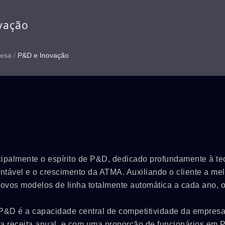
vação
esa
/
P&D e Inovação
ncipalmente o espírito de P&D, dedicado profundamente à te
entável e o crescimento da ATMA. Auxiliando o cliente a mel
novos modelos de linha totalmente automática a cada ano, 
P&D é a capacidade central de competitividade da empres
 receita anual, e com uma proporção de funcionários em