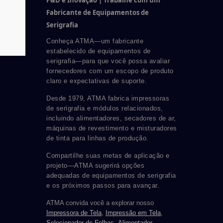
P&D e Inovação | Trabalhe com um
Fabricante de Equipamentos de
Serigrafia
Conheça ATMA—um fabricante
estabelecido de equipamentos de
serigrafia—para que você possa avaliar
fornecedores com um escopo de produto
claro e expectativas de suporte.
Desde 1979, ATMA fabrica impressoras
de serigrafia e módulos relacionados,
incluindo alimentadores, secadores de ar,
máquinas de revestimento e misturadores
de tinta para linhas de produção.
Compartilhe suas metas de aplicação e
projeto—ATMA sugerirá opções
adequadas de equipamentos de serigrafia
e os próximos passos para avançar.
ATMA convida você a explorar nosso
Impressora de Tela
,
Impressão em Tela
,
Selecionador de Folhas
,
Alimentador
,