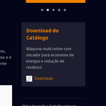
Download do
Catálogo
Máquina multi-inline com
dos,
secador para economia de
tes e é
energia e redução de
ente
resíduos
Download