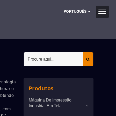
PORTUGUÊS
cnologia
Produtos
horar o
obtendo
Máquina De Impressão
Industrial Em Tela
a, com
 P&D