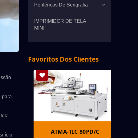
Periféricos De Serigrafia
IMPRIMIDOR DE TELA
MINI
Favoritos Dos Clientes
missão
e para
tela
S
ATMA-TIC 80PD/C
A
ilício