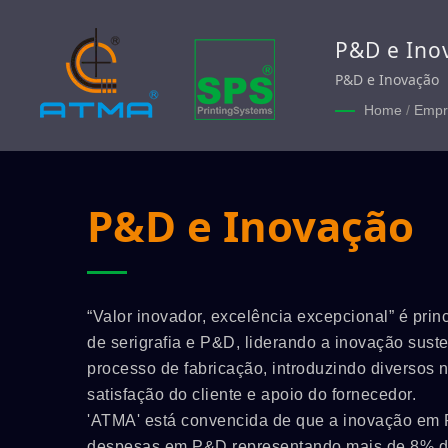
P&D e Ino
P&D e Inovação
Home
/
Empr
P&D e Inovação
“Valor inovador, excelência excepcional” é pri
de serigrafia e P&D, liderando a inovação sust
processo de fabricação, introduzindo diversos 
satisfação do cliente e apoio do fornecedor.
'ATMA' está convencida de que a inovação em 
despesas em P&D representando mais de 8% da