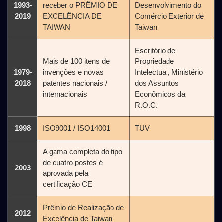
1993-
receber o PRÊMIO DE
Desenvolvimento do
2019
EXCELÊNCIA DE
Comércio Exterior de
TAIWAN
Taiwan
Escritório de
Mais de 100 itens de
Propriedade
1979-
invenções e novas
Intelectual, Ministério
2018
patentes nacionais /
dos Assuntos
internacionais
Econômicos da
R.O.C.
1998
ISO9001 / ISO14001
TUV
A gama completa do tipo
de quatro postes é
2003
aprovada pela
certificação CE
Prêmio de Realização de
2012
Excelência de Taiwan