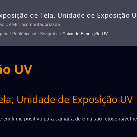
xposição de Tela, Unidade de Exposição 
ção UV Microcomputadorizada
goria
/
Periféricos de Serigrafia
/
Caixa de Exposição UV
ão UV
ela, Unidade de Exposição UV
e em filme positivo para camada de emulsão fotosensível r