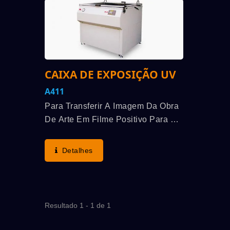
CAIXA DE EXPOSIÇÃO UV
A411
Para Transferir A Imagem Da Obra
De Arte Em Filme Positivo Para A
/C
ATMAOE MF66(2)
Camada De Emulsão Fotosensível
Revestida Em Uma Tela.
Detalhes
Resultado 1 - 1 de 1