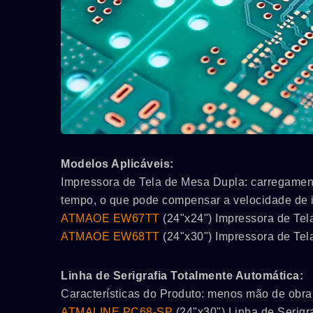
Modelos Aplicáveis:
Impressora de Tela de Mesa Dupla: carregame
tempo, o que pode compensar a velocidade de i
ATMAOE EW67TT
(24"x24") Impressora de Te
ATMAOE EW68TT
(24"x30") Impressora de Te
Linha de Serigrafia Totalmente Automática:
Características do Produto: menos mão de obra
ATMALINE PC68-SP
(24"x30") Linha de Serig