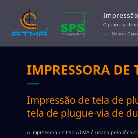
Impressão 
via de dup
O processo de im
Home
/
Cate
IMPRESSORA DE T
Impressão de tela de pl
tela de plugue-via de d
A impressora de tela ATMA é usada pela técnic