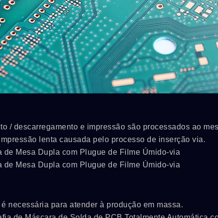
nto / descarregamento e impressão são processados ao me
mpressão lenta causada pelo processo de inserção via.
la de Mesa Dupla com Plugue de Filme Úmido-via
la de Mesa Dupla com Plugue de Filme Úmido-via
 é necessária para atender à produção em massa.
rafia de Máscara de Solda de PCB Totalmente Automática c