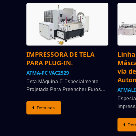
IMPRESSORA DE TELA
Linha
PARA PLUG-IN.
Másca
via d
ATMA-PC VAC2529
Autom
Esta Máquina É Especialmente
ATMALI
Projetada Para Preencher Furos
De Passagem Em Placas De
Especia
Circuito Impresso Multicamadas
Impress
Detalhes
Com Pasta Condutiva Ou Não
De Plug
Condutiva. O Preenchimento Do
Automát
Det
Furo De Passagem Pode Ser
P&D Co