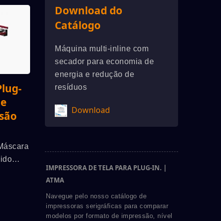
Download do
Catálogo
Máquina multi-inline com
secador para economia de
energia e redução de
Plug-
resíduos
de
Download
isão
Máscara
uido
IMPRESSORA DE TELA PARA PLUG-IN. |
ATMA
 Plug-
Navegue pelo nosso catálogo de
impressoras serigráficas para comparar
modelos por formato de impressão, nível