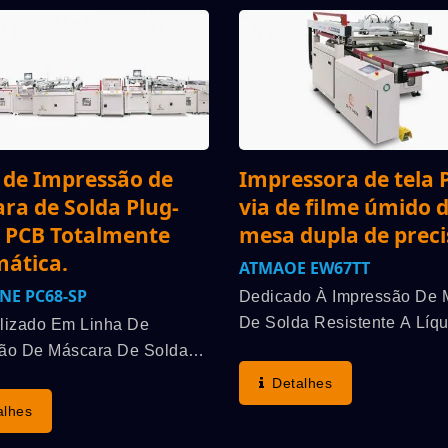
 de Impressão de
Impressora de tela 
ra de Solda Plug-
via de filme úmido 
e PCB Totalmente
mesa dupla de prec
ática.
ATMAOE EW67TT
NE PC68-SP
Dedicado À Impressão De 
De Solda Resistente A Líq
lizado Em Linha De
Fotográfico, Processo De
ão De Máscara De Solda
Impressão De Tela De Furo
-Via De PCB Multicamadas
Detalhes
Via/não Plug-Via. Iniciativa
ica. Aliança Estratégica De
alhes
Patenteada De Impressão
m O Cliente Desde A