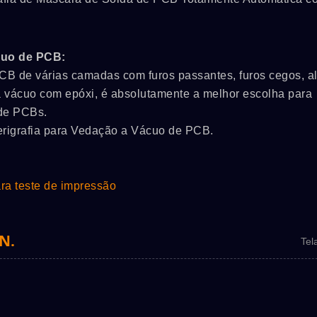
cuo de PCB:
CB de várias camadas com furos passantes, furos cegos, al
 a vácuo com epóxi, é absolutamente a melhor escolha para
 de PCBs.
erigrafia para Vedação a Vácuo de PCB.
ra teste de impressão
SPSLINE SL71
ATMALINA PC68/
N.
Tel