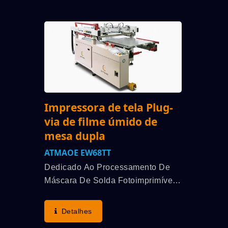
Realizado...
Consul
Para Emi
Impressora de tela Plug-
via de filme úmido de
mesa dupla
ATMAOE EW68TT
Dedicado Ao Processamento De
Máscara De Solda Fotoimprimível
Por Serigrafia, Com Ou Sem Furos
De Passagem, Em PCB. Iniciativa
Detalhes
De Impressão Bidirecional De