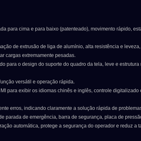
e para cima e para baixo rapidamente e posicionamento preciso.
zada para cima e para baixo (patenteado), movimento rápido, est
ção de extrusão de liga de alumínio, alta resistência e leveza,
rtar cargas extremamente pesadas.
do para o design do suporte do quadro da tela, leve e estrutura 
função versátil e operação rápida.
MI para exibir os idiomas chinês e inglês, controle digitalizado
ente erros, indicando claramente a solução rápida de problema
de parada de emergência, barra de segurança, placa de pressã
uração automática, protege a segurança do operador e reduz a t