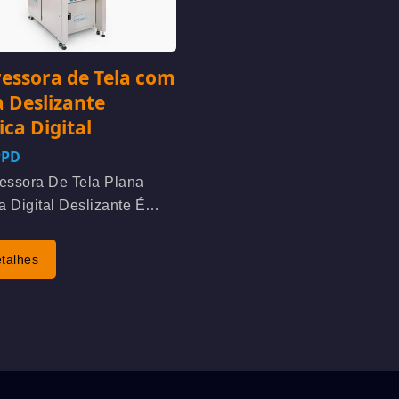
essora de Tela com
 Deslizante
ica Digital
PPD
essora De Tela Plana
ca Digital Deslizante É
ada Para Impressão
a De Teclado De Silicone
talhes
a Superior), Membrana De
uptor, Painel De Exibição
let, Circuitos Impressos...