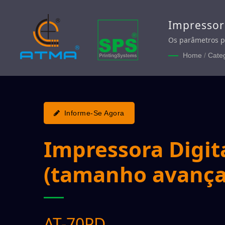
Impressora
Impressora
Os parâmetros po
gestão numérica 
Impressora
Home
/
Cate
baixo rapidamen
Informe-Se Agora
Impressora Digita
(tamanho avanç
AT-70PD