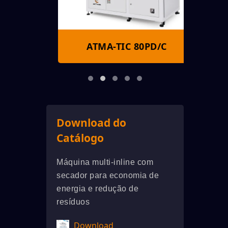
S
ATMA-TIC 80PD/C
A
Download do
Catálogo
Máquina multi-inline com
secador para economia de
energia e redução de
resíduos
Download