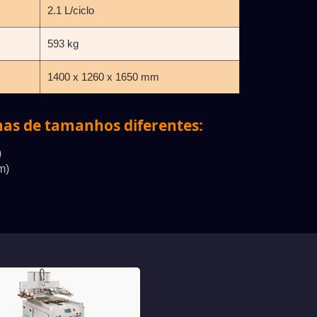
2.1 L/ciclo
593 kg
1400 x 1260 x 1650 mm
as de tamanhos diferentes:
)
m)