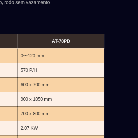
up, rodo sem vazamento
SPSLINE SL71
ATMALINA PC68/
AT-70PD
0〜120 mm
570 P/H
600 x 700 mm
900 x 1050 mm
700 x 800 mm
2.07 KW