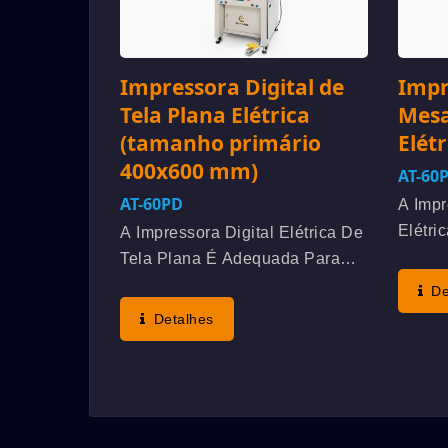
Impressora Digital de
Impr
Tela Plana Elétrica
Mesa
(tamanho primário
Elétr
400x600 mm)
AT-60
AT-60PD
A Impr
Elétri
A Impressora Digital Elétrica De
Adequ
Tela Plana É Adequada Para
Precis
Imprimir Testador De Açúcar No
De
(tamp
Sangue, Teclado De Membrana,
Detalhes
Interr
Painel De Exibição, Placa De
De Tab
Circuito Impresso Flexível
(FPC), Etc., Processo...