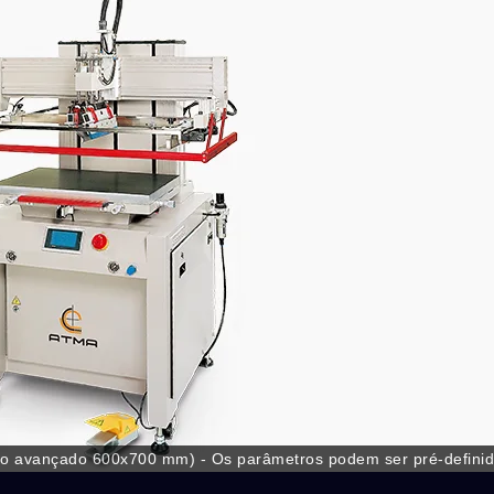
anho avançado 600x700 mm) - Os parâmetros podem ser pré-defini
I para alcançar a gestão numérica de produção, minimizar a exaus