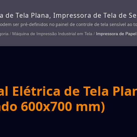
 de Tela Plana, Impressora de Tela de Se
 de Tela Tipo Dois Postes, Impressora de 
dem ser pré-definidos no painel de controle de tela sensível ao 
de produção, minimizar a exaustão de pressão de ar, mover a tela
 de Tela de Seda Vertical
goria
/
Máquina de Impressão Industrial em Tela
/
Impressora de Papel 
te e posicionamento preciso.
l Elétrica de Tela Pla
ado 600x700 mm)