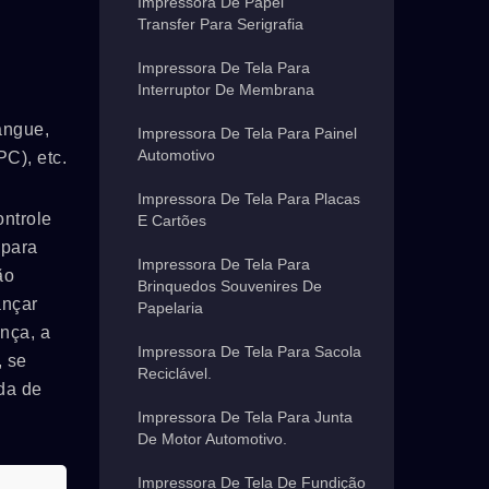
Impressora De Papel
Transfer Para Serigrafia
Impressora De Tela Para
Interruptor De Membrana
angue,
Impressora De Tela Para Painel
Automotivo
C), etc.
Impressora De Tela Para Placas
ntrole
E Cartões
 para
Impressora De Tela Para
ão
Brinquedos Souvenires De
ançar
Papelaria
nça, a
Impressora De Tela Para Sacola
, se
Reciclável.
da de
Impressora De Tela Para Junta
De Motor Automotivo.
Impressora De Tela De Fundição