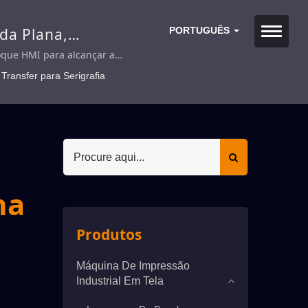
da Plana,
PORTUGUÊS
Tela Tipo Elétrica,
toque HMI para alcançar a
 verticalmente para cima e para
Transfer para Serigrafia
na
Produtos
Máquina De Impressão
Industrial Em Tela