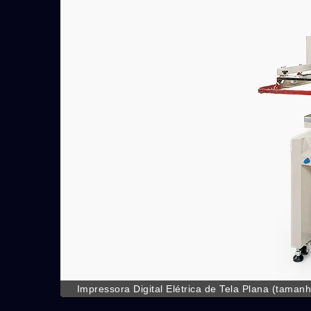
Impressora Digital Elétrica de Tela Plana (tam
painel de controle de tela sensível ao toque HM