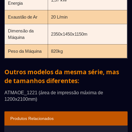
Energia
Exaustão de Ar
20 L/min
Dimensão da
2350x1450x1150m
Máquina
Peso da Máquina
820kg
Outros modelos da mesma série, mas
de tamanhos diferentes:
ATMAOE_1221 (área de impressão máxima de
1200x2100mm)
Produtos Relacionados