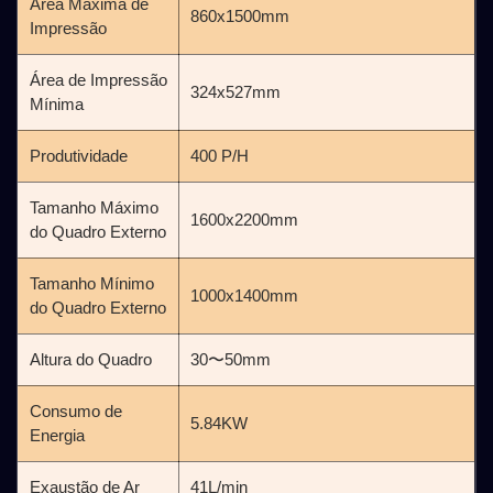
Área Máxima de
860x1500mm
Impressão
Área de Impressão
324x527mm
Mínima
Produtividade
400 P/H
Tamanho Máximo
1600x2200mm
do Quadro Externo
Tamanho Mínimo
1000x1400mm
do Quadro Externo
Altura do Quadro
30〜50mm
Consumo de
5.84KW
Energia
Exaustão de Ar
41L/min