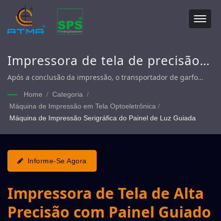
Impressora de tela de precisão,
Impressora de tela de painel de
Após a conclusão da impressão, o transportador de garfo
implementa diretamente a função de descarga automática,
luz guiada, Impressora de tela
Home
/
Categoria
/
reduzindo o contato humano com o substrato e aumentando
Máquina de Impressão em Tela Optoeletrônica
/
de quatro colunas de grande
a eficiência da taxa de rendimento
Máquina de Impressão Serigráfica do Painel de Luz Guiada
formato
Informe-Se Agora
Impressora de Tela de Alta
Precisão com Painel Guiado