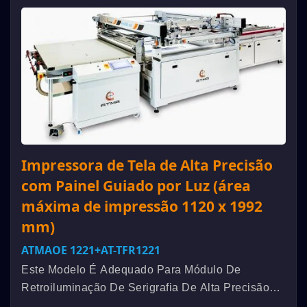
Impressora de Tela de Alta Precisão
com Painel Guiado por Luz (área
máxima de impressão 1120 x 1992
mm)
ATMAOE 1221+AT-TFR1221
Este Modelo É Adequado Para Módulo De
Retroiluminação De Serigrafia De Alta Precisão
LGP Para Painel De Exibição Grande, Um