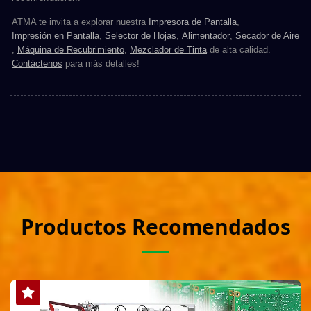
ATMA te invita a explorar nuestra
Impresora de Pantalla
,
Impresión en Pantalla
,
Selector de Hojas
,
Alimentador
,
Secador de Aire
,
Máquina de Recubrimiento
,
Mezclador de Tinta
de alta calidad.
Contáctenos
para más detalles!
Productos Recomendados