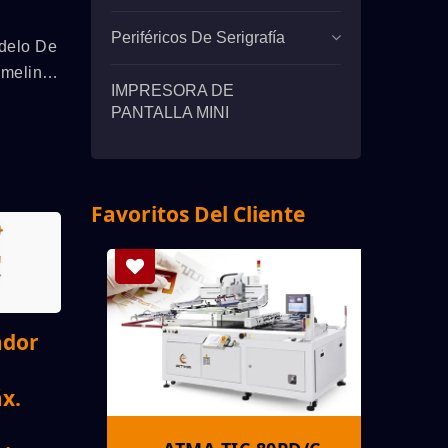
Periféricos De Serigrafía
delo De
imeline
IMPRESORA DE
alla
PANTALLA MINI
57/t Se
Más En
lujo
Favoritos Del Cliente
/t),
miento Y
ador
x.