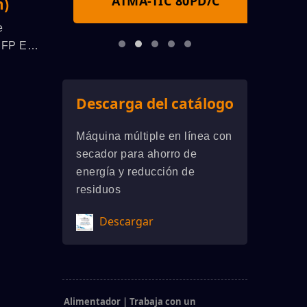
S
ATMA-TIC 80PD/C
A
)
e
 FP Es
 El
 Más
ado Para
Descarga del catálogo
a
esión
Máquina múltiple en línea con
lindro
secador para ahorro de
ta
energía y reducción de
residuos
Descargar
Alimentador | Trabaja con un