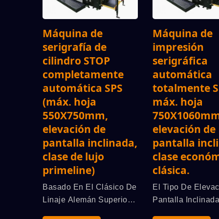
Máquina de
Máquina de
serigrafía de
impresión
cilindro STOP
serigráfica
completamente
automática
automática SPS
totalmente S
(máx. hoja
máx. hoja
550X750mm,
750X1060mm
elevación de
elevación de
pantalla inclinada,
pantalla incl
clase de lujo
clase econó
primeline)
clásica.
Basado En El Clásico De
El Tipo De Eleva
Linaje Alemán Superior
Pantalla Inclinad
SPS De La Pantalla
De La Serie Clás