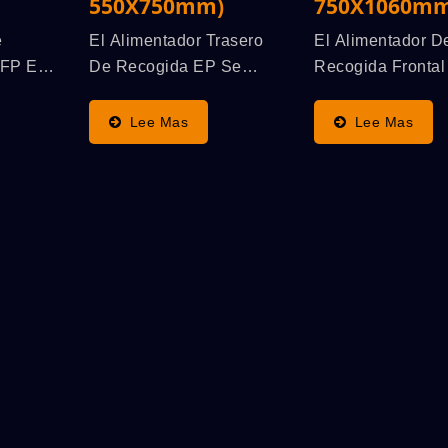
SPSLINE SL71
ATMALINO PC68/
550X750mm)
750X1060mm
e
El Alimentador Trasero
El Alimentador D
 FP Es
De Recogida EP Se
Recogida Frontal
 El
Utiliza Para Trabajar Con
Especializado En
 Más
Una Máquina De
Manejo De Hojas
Lee Mas
Lee Mas
do Para
Serigrafía De Cilindro
Delgadas, Utiliz
Automática De Alta
Trabajar Con Un
esión
Velocidad SPS,
Máquina De Impr
lindro
Funcionando De Forma
De Pantalla De Ci
ta
Sincronizada,
Automática De Al
Resaltando Las
Velocidad...
Ventajas...