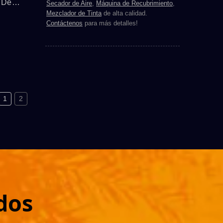
 De
Secador de Aire
,
Máquina de Recubrimiento
,
Mezclador de Tinta
de alta calidad.
 Está
Contáctenos
para más detalles!
ás
iza
n Una
rafía
oble
1
2
..
dos