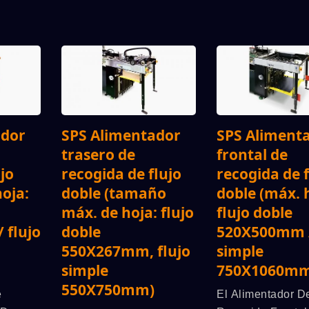
ador
SPS Alimentador
SPS Aliment
trasero de
frontal de
ujo
recogida de flujo
recogida de f
hoja:
doble (tamaño
doble (máx. 
máx. de hoja: flujo
flujo doble
 flujo
doble
520X500mm /
550X267mm, flujo
simple
simple
750X1060mm
550X750mm)
e
El Alimentador D