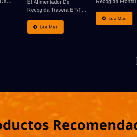
 De
Recogida Frontal
El Alimentador De
 Está
Doble Flujo FP/t,
Recogida Trasera EP/t
Especializado En
Twin-Flow Se Utiliza
Lee Mas
ás
Manejar Hojas M
Para Trabajar Con Una
Lee Mas
iza
Delgadas, Se Util
Máquina De Serigrafía
n Una
Para Trabajar Co
De Cilindro De Doble
rafía
Máquina De Serig
Flujo Automática De Alta
oble
De Cilindro De D
Velocidad SPS,
.
Flujo Automática.
Funcionando De Forma
Sincronizada...
oductos Recomenda