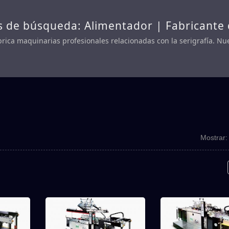
s de búsqueda: Alimentador | Fabricante
 industrial - ATMA
ca maquinarias profesionales relacionadas con la serigrafía. Nue
 aplicaciones principales: impresión industrial, impresión gráfica,
-electrónico, impresión biomédica y impresión de energía verde.
Mostrar: