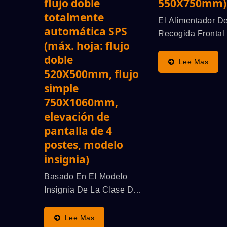
/C
ATMAOE MF66(2)
flujo doble
550X750mm)
totalmente
El Alimentador D
automática SPS
Recogida Frontal
(máx. hoja: flujo
Especializado En
doble
Manejo De Hojas
Lee Mas
520X500mm, flujo
Delgadas, Utiliza
simple
Trabajar Con Una
750X1060mm,
Máquina De Impr
De Pantalla De Ci
elevación de
Automática De Al
pantalla de 4
Velocidad...
postes, modelo
insignia)
Basado En El Modelo
Insignia De La Clase De
Lujo Primeline De La
Pantalla Elevadora De 4
Lee Mas