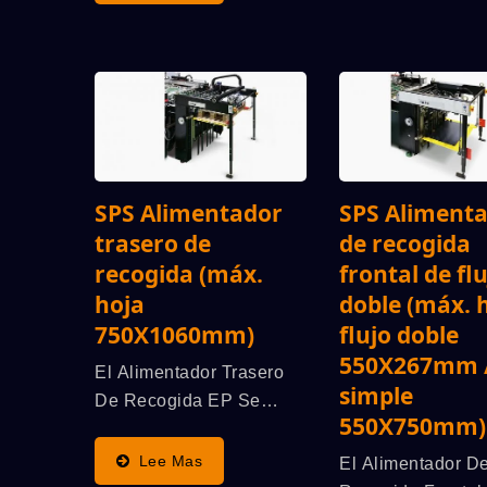
Postes SL71, El SL71/t
Se Transforma Aún Más
En Un Modelo Único
Compatible Con Flujo
Doble/individual (/t),
Ofrece...
SPS Alimentador
SPS Aliment
trasero de
de recogida
recogida (máx.
frontal de fl
hoja
doble (máx. 
750X1060mm)
flujo doble
550X267mm /
El Alimentador Trasero
simple
De Recogida EP Se
550X750mm)
Utiliza Para Trabajar Con
Una Máquina De
Lee Mas
El Alimentador D
Serigrafía De Cilindro