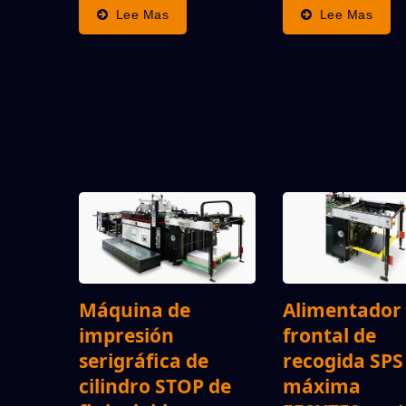
Inclinada XP: El
SPS De Alemania
Lee Mas
Lee Mas
“Principio Original Del
El Superior "Princ
Cilindro De Parada SPS”
Cilindro De Para
(ventajas: La Velocidad
Original De SPS"
De Ejecución Más Alta,
Demuestra La Ma
Calidad De Impresión,...
Velocidad De
Funcionamiento,..
Máquina de
Alimentador
impresión
frontal de
serigráfica de
recogida SPS
cilindro STOP de
máxima