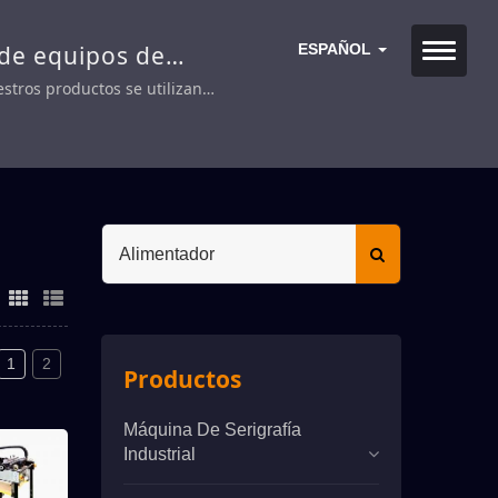
 de equipos de
ESPAÑOL
stros productos se utilizan
 impresión en vidrio, circuitos
1
2
Productos
Máquina De Serigrafía
Industrial