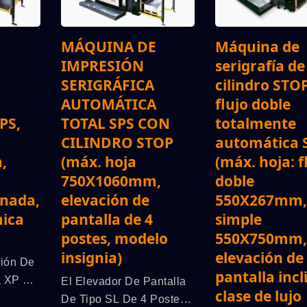
MÁQUINA DE
Máquina de
IMPRESIÓN
serigrafía de
SERIGRÁFICA
cilindro STO
AUTOMÁTICA
flujo doble
PS,
TOTAL SPS CON
totalmente
CILINDRO STOP
automática 
,
(máx. hoja
(máx. hoja: f
750X1060mm,
doble
inada,
elevación de
550X267mm, 
mica
pantalla de 4
simple
postes, modelo
550X750mm,
insignia)
elevación de
ción De
pantalla incl
a XP Es
El Elevador De Pantalla
clase de lujo
ica De
De Tipo SL De 4 Postes,