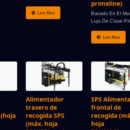
primeline)
: Con
Como Modelo Insignia
ipio Del
De SPS, Se Basa En La
Lee Mas
Basado En El Mo
da
Clásica Y Superior Línea
Lujo De Clase Pr
,
Alemana: El "Principio
XP57/p Con Pant
yor
Original Del Cilindro
Inclinable, El XP
Lee Mas
STOP De SPS"
Transforma Aún 
.
(ventajas: La Mayor
Un Modelo Único
Velocidad...
Compatible Con F
Doble/individual (
Ofrece Un Rendi
Adaptabilidad...
Alimentador
SPS Aliment
trasero de
frontal de
 (hoja
recogida SPS
recogida (má
(máx. hoja
hoja