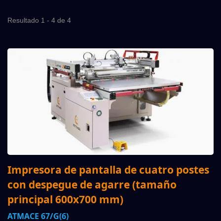
Resultado 1 - 4 de 4
Impresora de pantalla de cuatro postes
con despegue de agarre (tamaño
principal 600x700 mm)
ATMACE 67/G(6)