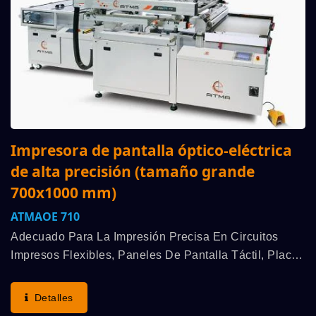
Impresora de pantalla óptico-eléctrica
de alta precisión (tamaño grande
700x1000 mm)
ATMAOE 710
Adecuado Para La Impresión Precisa En Circuitos
Impresos Flexibles, Paneles De Pantalla Táctil, Placa
De Guía De Luz, Placa Difusora, Medidor De Azúcar
En Sangre, Panel EL, Etc. El Diseño De La Mesa...
Detalles