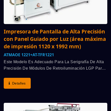
Impresora de Pantalla de Alta Precisión
con Panel Guiado por Luz (área máxima
de impresión 1120 x 1992 mm)
ATMAOE 1221+AT-TFR1221
Este Modelo Es Adecuado Para La Serigrafía De Alta
Precisión De Módulos De Retroiluminación LGP Para
Paneles De Visualización Grandes, Un Proceso
Especial Fabrica Una Gran Mesa Deslizante Con
Detalles
Alta...