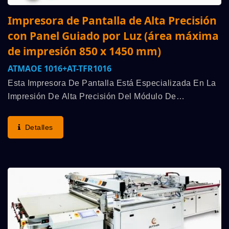
Impresora de Pantalla de Alta Precisión
con Panel Guiado por Luz (área máxima
de impresión 850 x 1450 mm)
ATMAOE 1016+AT-TFR1016
Esta Impresora De Pantalla Está Especializada En La
Impresión De Alta Precisión Del Módulo De
Retroiluminación LGP Para Televisores LCD De Gran
Formato. Un Proceso Especial Fabrica La Gran Mesa
Detalles
Deslizante...