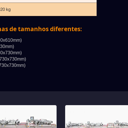
920 kg
as de tamanhos diferentes:
10x610mm)
730mm)
30x730mm)
 730x730mm)
 730x730mm)