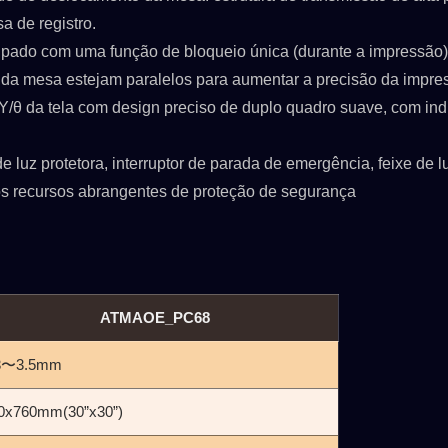
a de registro.
uipado com uma função de bloqueio única (durante a impressão)
ie da mesa estejam paralelos para aumentar a precisão da impre
X/Y/θ da tela com design preciso de duplo quadro suave, com in
 luz protetora, interruptor de parada de emergência, feixe de l
ros recursos abrangentes de proteção de segurança
ATMAOE_PC68
3〜3.5mm
0x760mm(30”x30”)