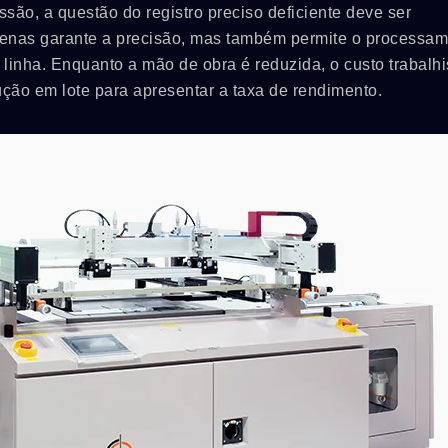
são, a questão do registro preciso deficiente deve ser
penas garante a precisão, mas também permite o processa
linha. Enquanto a mão de obra é reduzida, o custo trabalhi
ção em lote para apresentar a taxa de rendimento.