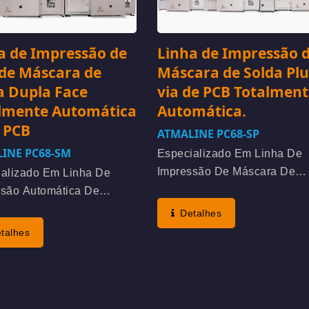
a de Impressão de
Linha de Impressão 
 de Máscara de
Máscara de Solda Plu
a Dupla Face
via de PCB Totalment
lmente Automática
Automática.
 PCB
ATMALINE PC68-SP
INE PC68-SM
Especializado Em Linha De
Impressão De Máscara De
ializado Em Linha De
Solda De Plug-Via De PCB
ssão Automática De
Multicamadas Automática.
ra De Solda Para PCB De
Detalhes
Aliança Estratégica De P&D
 Face E Multicamadas.
talhes
Com O Cliente Desde A
 À Estratégia De P&D Do
Consulta, Entendendo A
e, Foi Organizada
Demanda Para Emitir
atamente Uma Consulta
Proposta...
esign...