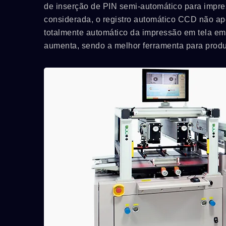
de inserção de PIN semi-automático para impres
considerada, o registro automático CCD não a
totalmente automático da impressão em tela em 
aumenta, sendo a melhor ferramenta para produ