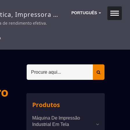
ica, Impressora de
PORTUGUÊS
 de Tela de
 de rendimento efetiva.
a
ro
Produtos
Máquina De Impressão
Industrial Em Tela