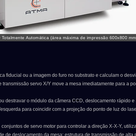
 Totalmente Automática (área máxima de impressão 600x800 mm
CD, aumentando a alta precisão e a taxa de rendimento efetiva.
a fiducial ou a imagem do furo no substrato e calculam o desv
 de transmissão servo X/Y move a mesa imediatamente para a po
r ou destravar o módulo da câmera CCD, deslocamento rápido e 
SPSLINE SL71
ATMALINA PC68/
a/esquerda para coincidir com a projeção do ponto de luz do lase
conjuntos de servo motor para controlar a direção X-X-Y, utiliz
dade de deslocamento da mesa: estrutura de transmissão de alta 