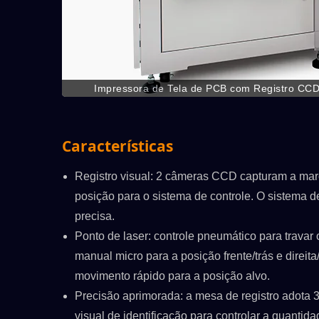
Impressora de Tela de PCB com Registro CCD
Imprimindo legenda em PCB com registro C
Características
Registro visual: 2 câmeras CCD capturam a marc
posição para o sistema de controle. O sistema
precisa.
Ponto de laser: controle pneumático para trava
/C
ATMAOE MF66(2)
manual micro para a posição frente/trás e direit
movimento rápido para a posição alvo.
Precisão aprimorada: a mesa de registro adota 3 
visual de identificação para controlar a quanti