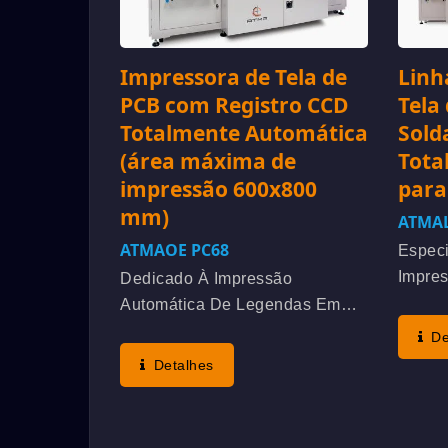
Impressora de Tela de
Linh
PCB com Registro CCD
Tela
Totalmente Automática
Sold
(área máxima de
Tota
impressão 600x800
para
mm)
ATMAL
ATMAOE PC68
Espec
Impre
Dedicado À Impressão
Másca
Automática De Legendas Em
Dupla
PCB Rígido O Objetivo Principal
De
Aliado
Da Impressão De Legendas Em
Detalhes
Client
PCB É Marcar Símbolos De
Imedi
Componentes Para Indicar A
Para D
Posição De Montagem. A PCB