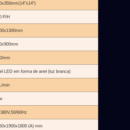
0x350mm(14”x14”)
0 P/H
00x1300mm
0x900mm
02mm
el LED em forma de anel (luz branca)
L/min
w
,380V,50/60Hz
60x1900x1800 (A) mm