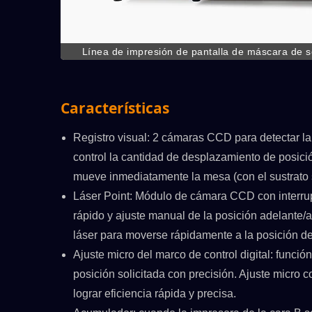
Línea de impresión de pantalla de máscara de s
pantalla de máscara de soldadura combinada C + 
soldadura S, conectada
Características
Registro visual: 2 cámaras CCD para detectar la 
control la cantidad de desplazamiento de posic
mueve inmediatamente la mesa (con el sustrato 
Láser Point: Módulo de cámara CCD con interrup
rápido y ajuste manual de la posición adelante/a
láser para moverse rápidamente a la posición de
Ajuste micro del marco de control digital: funci
/C
ATMAOE MF66(2)
posición solicitada con precisión. Ajuste micro
lograr eficiencia rápida y precisa.