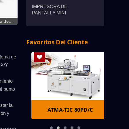
IMPRESORA DE
PANTALLA MINI
ra de
cara de
Favoritos Del Cliente
stema de
 X/Y
miento
el punto
star la
S
ATMA-TIC 80PD/C
A
ión y