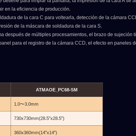
detiene para limpiar la pantalla, la impresión de la cara A se
ir en la eficiencia de producción.
oldadura de la cara C para voltearla, detección de la cámara C
resión de la máscara de soldadura de la cara S.
ma después de múltiples procesamientos, el brazo de sujeción t
panel para el registro de la cámara CCD, el efecto en paneles 
ATMAOE_PC68-SM
1.0〜3.0mm
730x730mm(28.5”x28.5”)
360x360mm(14”x14”)