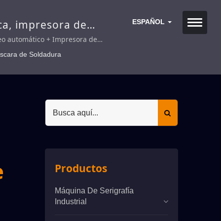
ca, impresora de
ESPAÑOL
mática, impresora
eo automático + Impresora de
 Wicket.
áscara de Soldadura
e
Productos
Máquina De Serigrafía
Industrial