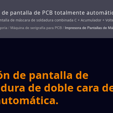
 de pantalla de PCB totalmente automáti
de máscara de soldadura totalmente auto
ntalla de máscara de soldadura combinada C + Acumulador + Volt
ara de soldadura S, conectada con el proceso en línea del secador
la de máscara de soldadura.
goría
/
Máquina de serigrafía para PCB
/
Impresora de Pantallas de M
ón de pantalla de
dura de doble cara d
automática.