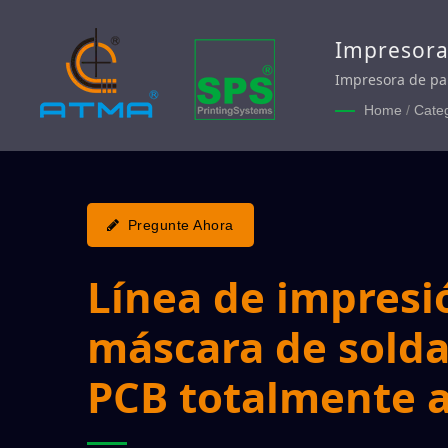
Impresora
pantalla 
Impresora de pa
pantalla de másc
de pantal
Home
/
Cate
Pregunte Ahora
Línea de impresi
máscara de solda
PCB totalmente 