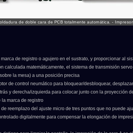
oldadura de doble cara de PCB totalmente automática. - Impreso
Acumulador + Volteo automático + Impresora de pantalla de más
 con el proceso en línea del secador Wicket.
marca de registro o agujero en el sustrato, y proporcionar al si
ión calculada matemáticamente, el sistema de transmisión servo
sobre la mesa) a una posición precisa
tor de control neumático para bloquear/desbloquear, desplaza
trás y derecha/izquierda para colocar junto con la proyección d
 la marca de registro
ón de reemplazo del ajuste micro de tres puntos que no puede aju
SPSLINE SL71
ATMALINO PC68/
 controlado digitalmente para compensar la elongación de impres