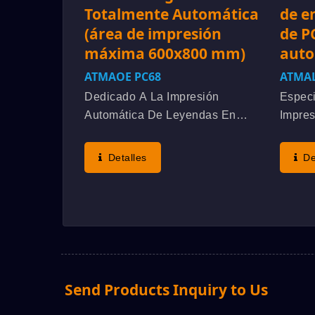
Totalmente Automática
de e
(área de impresión
de P
máxima 600x800 mm)
auto
ATMAOE PC68
ATMAL
Dedicado A La Impresión
Especi
Automática De Leyendas En
Impre
PCB Rígidos El Objetivo
Solda
Principal De Imprimir Leyendas
Multic
Detalles
De
En PCB Es Marcar Los
Estrat
Símbolos De Los Componentes
Client
Para Indicar Su Posición De
Consul
Montaje. El...
Compr