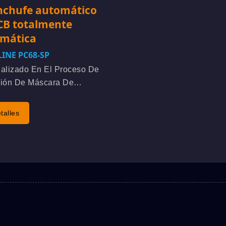
nchufe automático
CB totalmente
mática
INE PC68-SP
alizado En El Proceso De
sión De Máscara De
dura De Enchufe De PCB
apa Automática. Alianza
talles
égica De I+D Con El
e A Través De La
ta, Una Vez
endida La Demanda,...