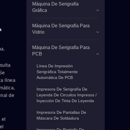
Máquina De Serigrafía
Gráfica
Máquina De Serigrafía Para
a
Vidrio
Máquina De Serigrafía Para
pa.
PCB
sulta
Línea De Impresión
Serigráfica Totalmente
 Se
Automática De PCB
ta línea
mática,
Impresora De Serigrafía De
Leyenda De Circuitos Impresos /
inal de
Inyección De Tinta De Leyenda
Impresora De Pantallas De
Máscara De Soldadura
 el
el
Impresora De Pantalla De